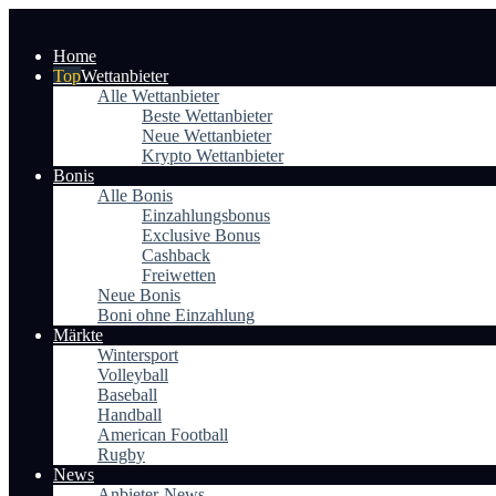
Home
Wettanbieter
Alle Wettanbieter
Beste Wettanbieter
Neue Wettanbieter
Krypto Wettanbieter
Bonis
Alle Bonis
Einzahlungsbonus
Exclusive Bonus
Cashback
Freiwetten
Neue Bonis
Boni ohne Einzahlung
Märkte
Wintersport
Volleyball
Baseball
Handball
American Football
Rugby
News
Anbieter-News