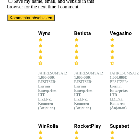
Save my name, email, and website in this
browser for the next time I comment.
Wyns
Betista
Vegasino
JAHRESUMSATZ:
JAHRESUMSATZ:
JAHRESUMSATZ
1.000.000€
1.000.000€
1.000.000€
BESITZER:
BESITZER:
BESITZER:
Liernin
Liernin
Liernin
Enterprises
Enterprises
Enterprises
LTD
LTD
LTD
LIZENZ:
LIZENZ:
LIZENZ:
Komoren
Komoren
Komoren
(Anjouan)
(Anjouan)
(Anjouan)
WinRolla
RocketPlay
Supabet