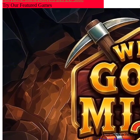
Try Our Featured Games
Aktuelle Nachrichte
Casino Prestige