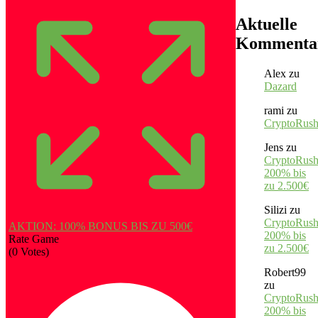
Aktuelle
Kommenta
Alex
zu
Dazard
rami
zu
CryptoRus
Jens
zu
CryptoRush
200% bis
zu 2.500€
Silizi
zu
CryptoRush
AKTION: 100% BONUS BIS ZU 500€
200% bis
Rate Game
zu 2.500€
(
0
Votes)
Robert99
zu
CryptoRush
200% bis