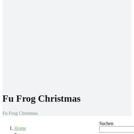
EUR
USD
CHF
CAD
BRL
Entwickler
Pragmatic Play
Play’n GO
NetEnt
Nolimit City
Hacksaw
Amatic
BGaming
BigTimeGaming
Gamomat
Slots
Fu Frog Christmas
Fu Frog Christmas
Suchen
Home
»