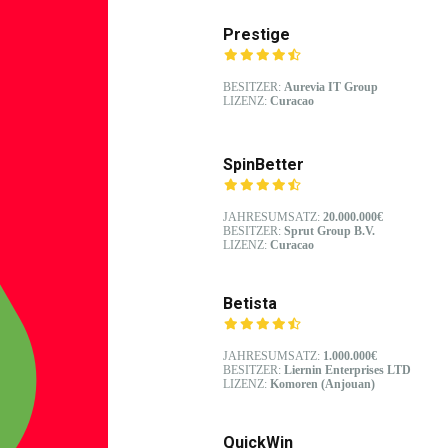
Prestige
BESITZER:
Aurevia IT Group
LIZENZ:
Curacao
SpinBetter
JAHRESUMSATZ:
20.000.000€
BESITZER:
Sprut Group B.V.
LIZENZ:
Curacao
Betista
JAHRESUMSATZ:
1.000.000€
BESITZER:
Liernin Enterprises LTD
LIZENZ:
Komoren (Anjouan)
QuickWin