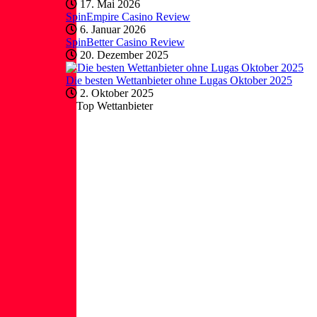
17. Mai 2026
SpinEmpire Casino Review
6. Januar 2026
SpinBetter Casino Review
20. Dezember 2025
Die besten Wettanbieter ohne Lugas Oktober 2025
2. Oktober 2025
Top Wettanbieter