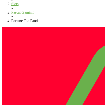
Slots
»
Pascal Gaming
»
Fortune Tao Panda