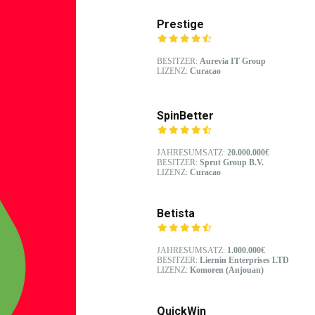
Prestige
BESITZER:
Aurevia IT Group
LIZENZ:
Curacao
SpinBetter
JAHRESUMSATZ:
20.000.000€
BESITZER:
Sprut Group B.V.
LIZENZ:
Curacao
Betista
JAHRESUMSATZ:
1.000.000€
BESITZER:
Liernin Enterprises LTD
LIZENZ:
Komoren (Anjouan)
QuickWin