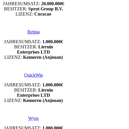
JAHRESUMSATZ:
20.000.000€
BESITZER:
Sprut Group B.V.
LIZENZ:
Curacao
Betista
JAHRESUMSATZ:
1.000.000€
BESITZER:
Liernin
Enterprises LTD
LIZENZ:
Komoren (Anjouan)
QuickWin
JAHRESUMSATZ:
1.000.000€
BESITZER:
Liernin
Enterprises LTD
LIZENZ:
Komoren (Anjouan)
Wyns
JAHRESUMSATZ:
1.000.000€