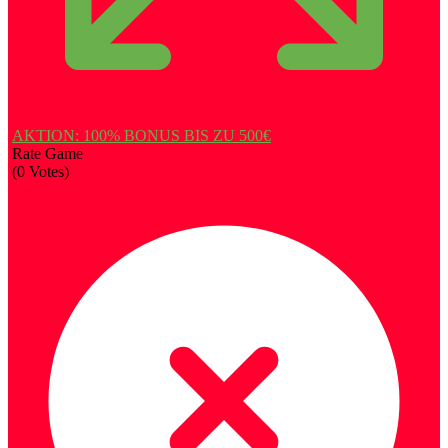
AKTION: 100% BONUS BIS ZU 500€
Rate Game
(
0
Votes)