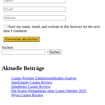
Save my name, email, and website in this browser for the next
time I comment.
Suchen
Suchen
Aktuelle Beiträge
Casino Prestige Zahlungsmethoden Analyse
SpinEmpire Casino Review
SpinBetter Casino Review
Die besten Wettanbieter ohne Lugas Oktober 2025
Wyns Casino Review