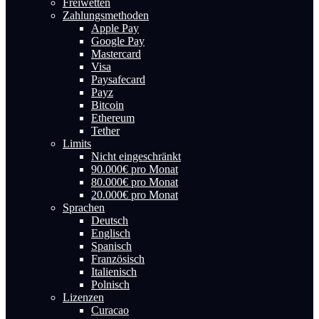
Freiwetten
Zahlungsmethoden
Apple Pay
Google Pay
Mastercard
Visa
Paysafecard
Payz
Bitcoin
Ethereum
Tether
Limits
Nicht eingeschränkt
90.000€ pro Monat
80.000€ pro Monat
20.000€ pro Monat
Sprachen
Deutsch
Englisch
Spanisch
Französisch
Italienisch
Polnisch
Lizenzen
Curacao