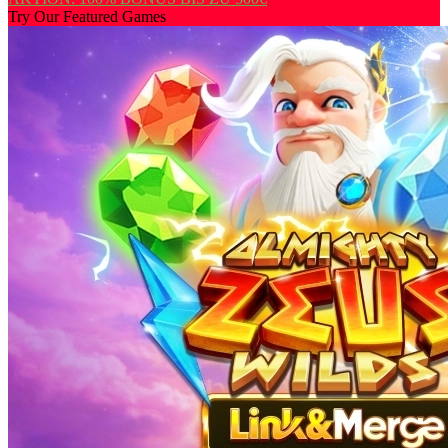
Try Our Featured Games