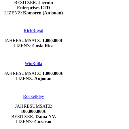
BESITZER:
Liernin
Enterprises LTD
LIZENZ:
Komoren (Anjouan)
RichRoyal
JAHRESUMSATZ:
1.000.000€
LIZENZ:
Costa Rica
WinRolla
JAHRESUMSATZ:
1.000.000€
LIZENZ:
Anjouan
RocketPlay
JAHRESUMSATZ:
100.000.000€
BESITZER:
Dama NV.
LIZENZ:
Curacao