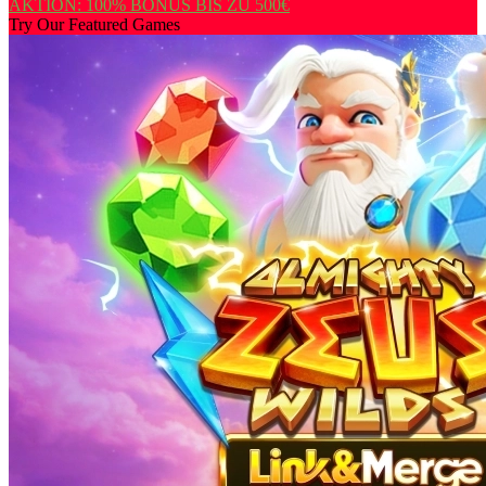
AKTION: 100% BONUS BIS ZU 500€
Try Our Featured Games