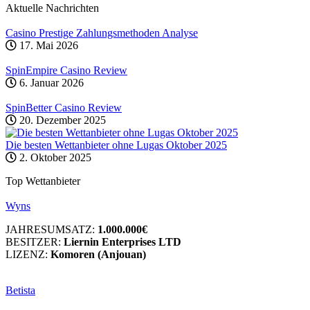
Aktuelle Nachrichten
Casino Prestige Zahlungsmethoden Analyse
17. Mai 2026
SpinEmpire Casino Review
6. Januar 2026
SpinBetter Casino Review
20. Dezember 2025
Die besten Wettanbieter ohne Lugas Oktober 2025
2. Oktober 2025
Top Wettanbieter
Wyns
JAHRESUMSATZ:
1.000.000€
BESITZER:
Liernin Enterprises LTD
LIZENZ:
Komoren (Anjouan)
Betista