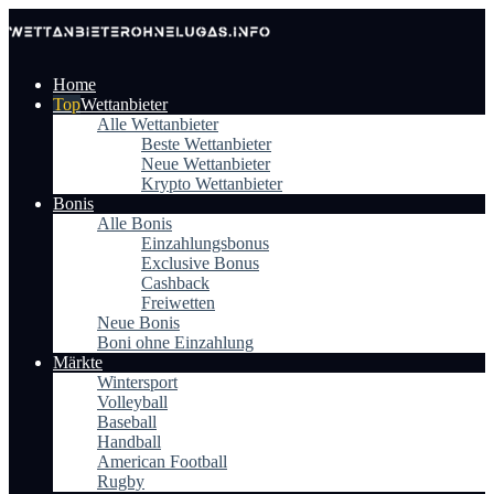
Home
Wettanbieter
Alle Wettanbieter
Beste Wettanbieter
Neue Wettanbieter
Krypto Wettanbieter
Bonis
Alle Bonis
Einzahlungsbonus
Exclusive Bonus
Cashback
Freiwetten
Neue Bonis
Boni ohne Einzahlung
Märkte
Wintersport
Volleyball
Baseball
Handball
American Football
Rugby