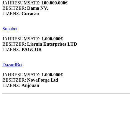
JAHRESUMSATZ:
100.000.000€
BESITZER:
Dama NV.
LIZENZ:
Curacao
Supabet
JAHRESUMSATZ:
1.000.000€
BESITZER:
Liernin Enterprises LTD
LIZENZ:
PAGCOR
DazardBet
JAHRESUMSATZ:
1.000.000€
BESITZER:
NovaForge Ltd
LIZENZ:
Anjouan