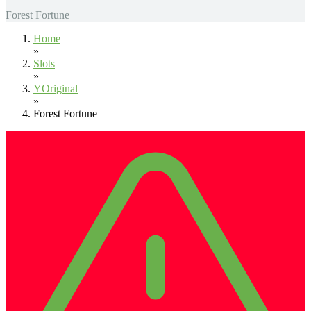
Forest Fortune
Home
»
Slots
»
YOriginal
»
Forest Fortune