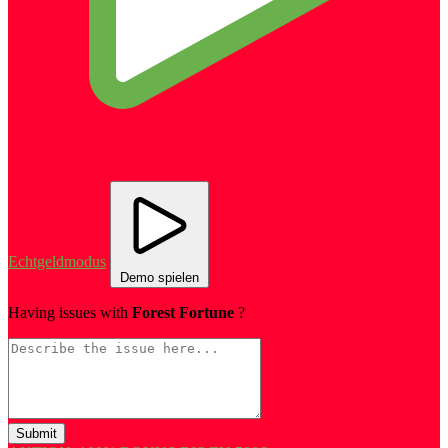
Echtgeldmodus
Demo spielen
Having issues with
Forest Fortune
?
Submit