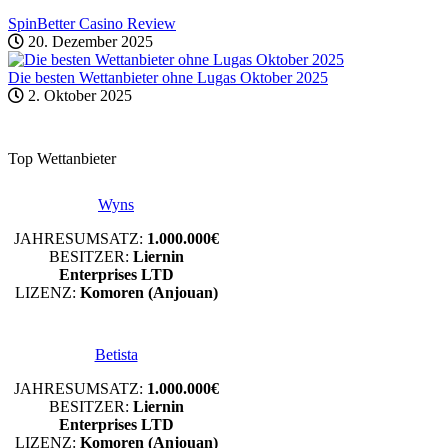
SpinBetter Casino Review
20. Dezember 2025
Die besten Wettanbieter ohne Lugas Oktober 2025
2. Oktober 2025
Top Wettanbieter
Wyns
JAHRESUMSATZ:
1.000.000€
BESITZER:
Liernin
Enterprises LTD
LIZENZ:
Komoren (Anjouan)
Betista
JAHRESUMSATZ:
1.000.000€
BESITZER:
Liernin
Enterprises LTD
LIZENZ:
Komoren (Anjouan)