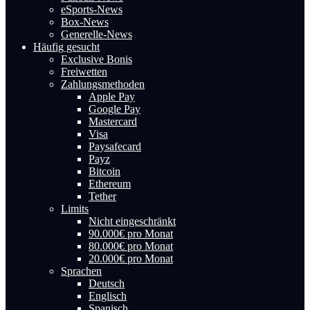
eSports-News
Box-News
Generelle-News
Häufig gesucht
Exclusive Bonis
Freiwetten
Zahlungsmethoden
Apple Pay
Google Pay
Mastercard
Visa
Paysafecard
Payz
Bitcoin
Ethereum
Tether
Limits
Nicht eingeschränkt
90.000€ pro Monat
80.000€ pro Monat
20.000€ pro Monat
Sprachen
Deutsch
Englisch
Spanisch