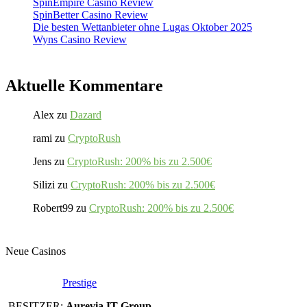
SpinEmpire Casino Review
SpinBetter Casino Review
Die besten Wettanbieter ohne Lugas Oktober 2025
Wyns Casino Review
Aktuelle Kommentare
Alex
zu
Dazard
rami
zu
CryptoRush
Jens
zu
CryptoRush: 200% bis zu 2.500€
Silizi
zu
CryptoRush: 200% bis zu 2.500€
Robert99
zu
CryptoRush: 200% bis zu 2.500€
Neue Casinos
Prestige
BESITZER:
Aurevia IT Group