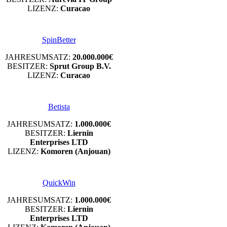
LIZENZ:
Curacao
SpinBetter
JAHRESUMSATZ:
20.000.000€
BESITZER:
Sprut Group B.V.
LIZENZ:
Curacao
Betista
JAHRESUMSATZ:
1.000.000€
BESITZER:
Liernin
Enterprises LTD
LIZENZ:
Komoren (Anjouan)
QuickWin
JAHRESUMSATZ:
1.000.000€
BESITZER:
Liernin
Enterprises LTD