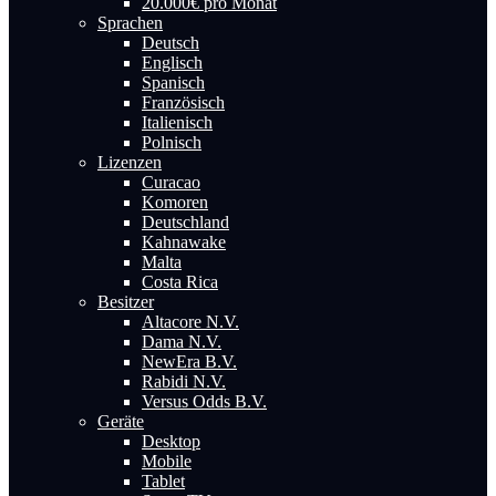
20.000€ pro Monat
Sprachen
Deutsch
Englisch
Spanisch
Französisch
Italienisch
Polnisch
Lizenzen
Curacao
Komoren
Deutschland
Kahnawake
Malta
Costa Rica
Besitzer
Altacore N.V.
Dama N.V.
NewEra B.V.
Rabidi N.V.
Versus Odds B.V.
Geräte
Desktop
Mobile
Tablet