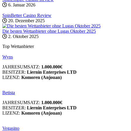
6. Januar 2026
SpinBetter Casino Review
20. Dezember 2025
Die besten Wettanbieter ohne Lugas Oktober 2025
2. Oktober 2025
Top Wettanbieter
Wyns
JAHRESUMSATZ:
1.000.000€
BESITZER:
Liernin Enterprises LTD
LIZENZ:
Komoren (Anjouan)
Betista
JAHRESUMSATZ:
1.000.000€
BESITZER:
Liernin Enterprises LTD
LIZENZ:
Komoren (Anjouan)
Vegasino