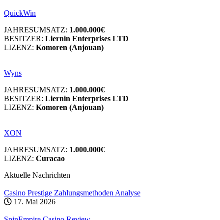
QuickWin
JAHRESUMSATZ:
1.000.000€
BESITZER:
Liernin Enterprises LTD
LIZENZ:
Komoren (Anjouan)
Wyns
JAHRESUMSATZ:
1.000.000€
BESITZER:
Liernin Enterprises LTD
LIZENZ:
Komoren (Anjouan)
XON
JAHRESUMSATZ:
1.000.000€
LIZENZ:
Curacao
Aktuelle Nachrichten
Casino Prestige Zahlungsmethoden Analyse
17. Mai 2026
SpinEmpire Casino Review