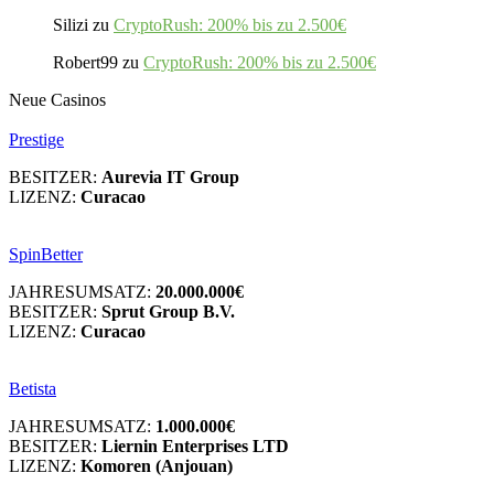
Silizi
zu
CryptoRush: 200% bis zu 2.500€
Robert99
zu
CryptoRush: 200% bis zu 2.500€
Neue Casinos
Prestige
BESITZER:
Aurevia IT Group
LIZENZ:
Curacao
SpinBetter
JAHRESUMSATZ:
20.000.000€
BESITZER:
Sprut Group B.V.
LIZENZ:
Curacao
Betista
JAHRESUMSATZ:
1.000.000€
BESITZER:
Liernin Enterprises LTD
LIZENZ:
Komoren (Anjouan)