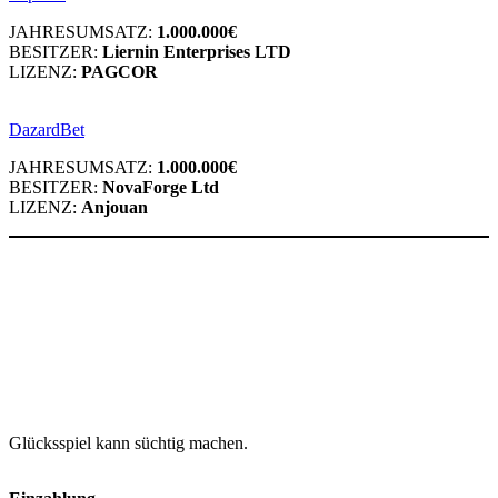
JAHRESUMSATZ:
1.000.000€
BESITZER:
Liernin Enterprises LTD
LIZENZ:
PAGCOR
DazardBet
JAHRESUMSATZ:
1.000.000€
BESITZER:
NovaForge Ltd
LIZENZ:
Anjouan
Glücksspiel kann süchtig machen.