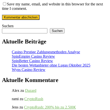
Save my name, email, and website in this browser for the next
time I comment.
Suchen
Suchen
Aktuelle Beiträge
Casino Prestige Zahlungsmethoden Analyse
SpinEmpire Casino Review
SpinBetter Casino Review
Die besten Wettanbieter ohne Lugas Oktober 2025
Wyns Casino Review
Aktuelle Kommentare
Alex
zu
Dazard
rami
zu
CryptoRush
Jens
zu
CryptoRush: 200% bis zu 2.500€