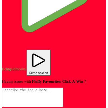
Echtgeldmodus
Demo spielen
Having issues with
Fluffy Favourites: Click-A-Win
?