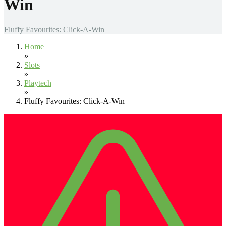
Win
Fluffy Favourites: Click-A-Win
Home
»
Slots
»
Playtech
»
Fluffy Favourites: Click-A-Win