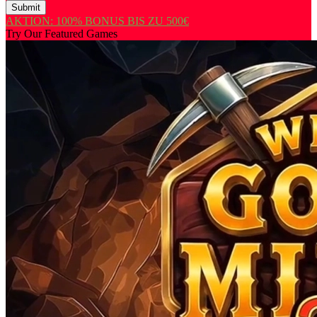
Submit
AKTION: 100% BONUS BIS ZU 500€
Try Our Featured Games