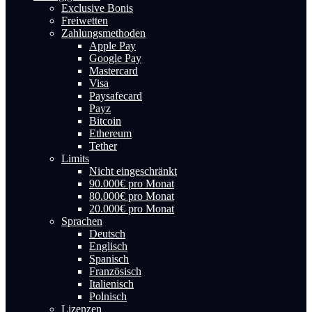
Exclusive Bonis
Freiwetten
Zahlungsmethoden
Apple Pay
Google Pay
Mastercard
Visa
Paysafecard
Payz
Bitcoin
Ethereum
Tether
Limits
Nicht eingeschränkt
90.000€ pro Monat
80.000€ pro Monat
20.000€ pro Monat
Sprachen
Deutsch
Englisch
Spanisch
Französisch
Italienisch
Polnisch
Lizenzen