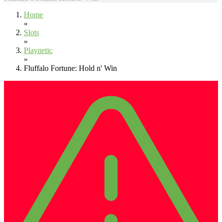
Home
»
Slots
»
Playnetic
»
Fluffalo Fortune: Hold n' Win