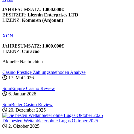
JAHRESUMSATZ:
1.000.000€
BESITZER:
Liernin Enterprises LTD
LIZENZ:
Komoren (Anjouan)
XON
JAHRESUMSATZ:
1.000.000€
LIZENZ:
Curacao
Aktuelle Nachrichten
Casino Prestige Zahlungsmethoden Analyse
17. Mai 2026
SpinEmpire Casino Review
6. Januar 2026
SpinBetter Casino Review
20. Dezember 2025
Die besten Wettanbieter ohne Lugas Oktober 2025
2. Oktober 2025