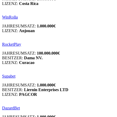
LIZENZ:
Costa Rica
WinRolla
JAHRESUMSATZ:
1.000.000€
LIZENZ:
Anjouan
RocketPlay
JAHRESUMSATZ:
100.000.000€
BESITZER:
Dama NV.
LIZENZ:
Curacao
Supabet
JAHRESUMSATZ:
1.000.000€
BESITZER:
Liernin Enterprises LTD
LIZENZ:
PAGCOR
DazardBet
JAHRESUMSATZ:
1.000.000€