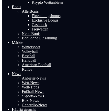
Krypto Wettanbieter
Bonis
Alle Bonis
Einzahlungsbonus
Exclusive Bonus
Cashback
Freiwetten
Neue Bonis
Boni ohne Einzahlung
Märkte
Wintersport
Volleyball
Baseball
Handball
American Football
Rugby
News
Anbieter-News
Wett-News
Wett-Tipps
Fußball-News
eSports-News
Box-News
Generelle-News
Häufig gesucht