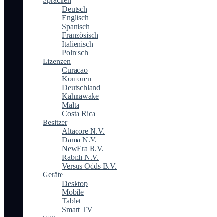
Sprachen
Deutsch
Englisch
Spanisch
Französisch
Italienisch
Polnisch
Lizenzen
Curacao
Komoren
Deutschland
Kahnawake
Malta
Costa Rica
Besitzer
Altacore N.V.
Dama N.V.
NewEra B.V.
Rabidi N.V.
Versus Odds B.V.
Geräte
Desktop
Mobile
Tablet
Smart TV