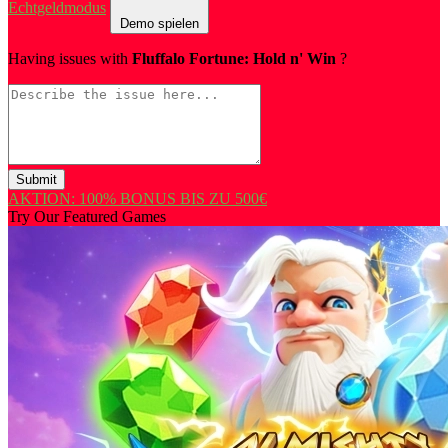
Echtgeldmodus
Demo spielen
Having issues with
Fluffalo Fortune: Hold n' Win
?
Submit
AKTION: 100% BONUS BIS ZU 500€
Try Our Featured Games