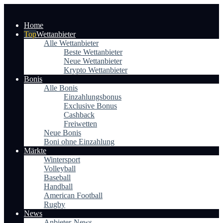
Home
Wettanbieter
Alle Wettanbieter
Beste Wettanbieter
Neue Wettanbieter
Krypto Wettanbieter
Bonis
Alle Bonis
Einzahlungsbonus
Exclusive Bonus
Cashback
Freiwetten
Neue Bonis
Boni ohne Einzahlung
Märkte
Wintersport
Volleyball
Baseball
Handball
American Football
Rugby
News
Anbieter-News