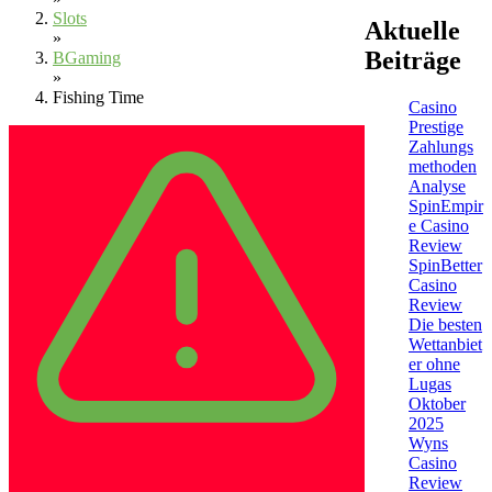
Slots
Aktuelle
»
Beiträge
BGaming
»
Fishing Time
Casino
Prestige
Zahlungs
methoden
Analyse
SpinEmpir
e Casino
Review
SpinBetter
Casino
Review
Die besten
Wettanbiet
er ohne
Lugas
Oktober
2025
Wyns
Casino
Review