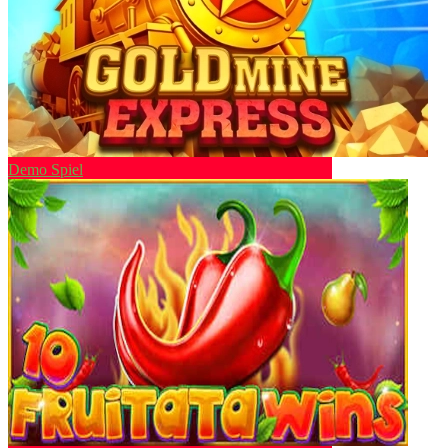
Demo Spiel