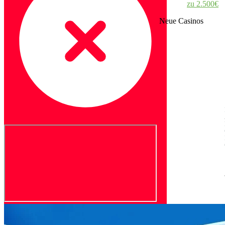
zu 2.500€
Neue Casinos