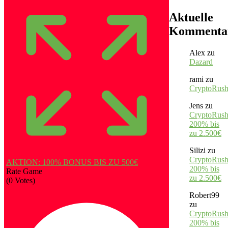
Aktuelle
Kommenta
Alex
zu
Dazard
rami
zu
CryptoRus
Jens
zu
CryptoRush
200% bis
zu 2.500€
Silizi
zu
CryptoRush
AKTION: 100% BONUS BIS ZU 500€
200% bis
Rate Game
zu 2.500€
(
0
Votes)
Robert99
zu
CryptoRush
200% bis