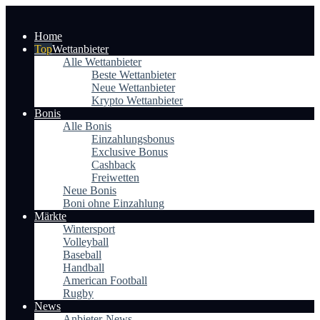
Home
Wettanbieter
Alle Wettanbieter
Beste Wettanbieter
Neue Wettanbieter
Krypto Wettanbieter
Bonis
Alle Bonis
Einzahlungsbonus
Exclusive Bonus
Cashback
Freiwetten
Neue Bonis
Boni ohne Einzahlung
Märkte
Wintersport
Volleyball
Baseball
Handball
American Football
Rugby
News
Anbieter-News