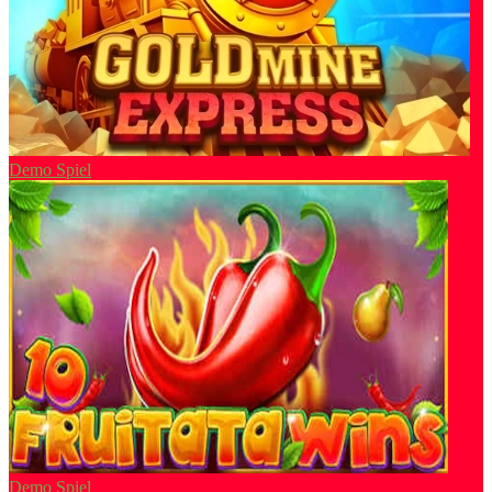
Demo Spiel
Demo Spiel