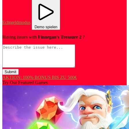
Echtgeldmodus
Demo spielen
Having issues with
Finnegan's Treasure 2
?
Submit
AKTION: 100% BONUS BIS ZU 500€
Try Our Featured Games