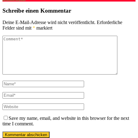
Schreibe einen Kommentar
Deine E-Mail-Adresse wird nicht veröffentlicht.
Erforderliche
Felder sind mit
*
markiert
Save my name, email, and website in this browser for the next
time I comment.