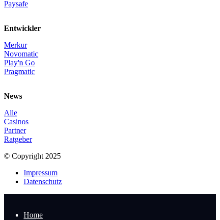
Paysafe
Entwickler
Merkur
Novomatic
Play'n Go
Pragmatic
News
Alle
Casinos
Partner
Ratgeber
© Copyright 2025
Impressum
Datenschutz
Home