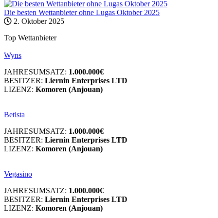
Die besten Wettanbieter ohne Lugas Oktober 2025
2. Oktober 2025
Top Wettanbieter
Wyns
JAHRESUMSATZ:
1.000.000€
BESITZER:
Liernin Enterprises LTD
LIZENZ:
Komoren (Anjouan)
Betista
JAHRESUMSATZ:
1.000.000€
BESITZER:
Liernin Enterprises LTD
LIZENZ:
Komoren (Anjouan)
Vegasino
JAHRESUMSATZ:
1.000.000€
BESITZER:
Liernin Enterprises LTD
LIZENZ:
Komoren (Anjouan)