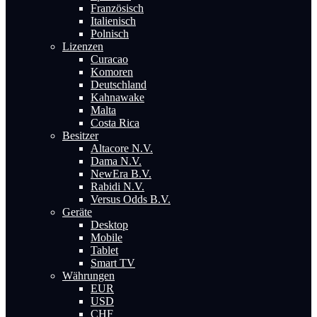
Französisch
Italienisch
Polnisch
Lizenzen
Curacao
Komoren
Deutschland
Kahnawake
Malta
Costa Rica
Besitzer
Altacore N.V.
Dama N.V.
NewEra B.V.
Rabidi N.V.
Versus Odds B.V.
Geräte
Desktop
Mobile
Tablet
Smart TV
Währungen
EUR
USD
CHF