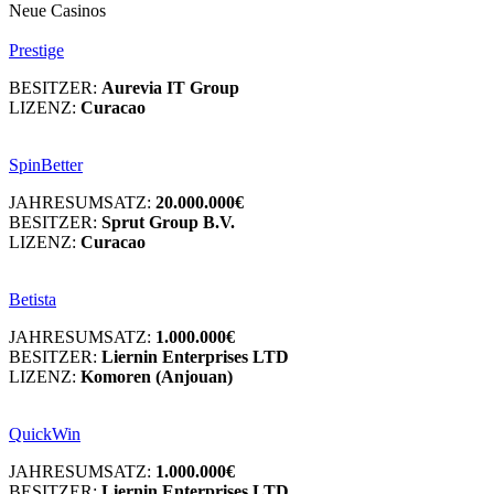
Neue Casinos
Prestige
BESITZER:
Aurevia IT Group
LIZENZ:
Curacao
SpinBetter
JAHRESUMSATZ:
20.000.000€
BESITZER:
Sprut Group B.V.
LIZENZ:
Curacao
Betista
JAHRESUMSATZ:
1.000.000€
BESITZER:
Liernin Enterprises LTD
LIZENZ:
Komoren (Anjouan)
QuickWin
JAHRESUMSATZ:
1.000.000€
BESITZER:
Liernin Enterprises LTD