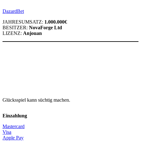
DazardBet
JAHRESUMSATZ:
1.000.000€
BESITZER:
NovaForge Ltd
LIZENZ:
Anjouan
Glücksspiel kann süchtig machen.
Einzahlung
Mastercard
Visa
Apple Pay