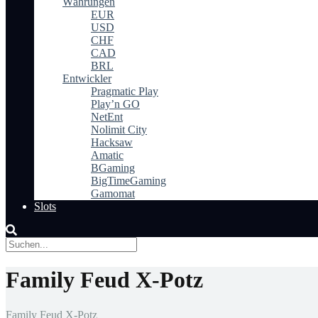
Währungen
EUR
USD
CHF
CAD
BRL
Entwickler
Pragmatic Play
Play’n GO
NetEnt
Nolimit City
Hacksaw
Amatic
BGaming
BigTimeGaming
Gamomat
Slots
Family Feud X-Potz
Family Feud X-Potz