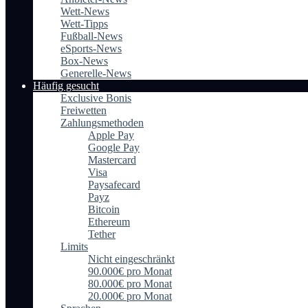
Wett-News
Wett-Tipps
Fußball-News
eSports-News
Box-News
Generelle-News
Häufig gesucht
Exclusive Bonis
Freiwetten
Zahlungsmethoden
Apple Pay
Google Pay
Mastercard
Visa
Paysafecard
Payz
Bitcoin
Ethereum
Tether
Limits
Nicht eingeschränkt
90.000€ pro Monat
80.000€ pro Monat
20.000€ pro Monat