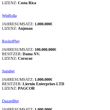
LIZENZ:
Costa Rica
WinRolla
JAHRESUMSATZ:
1.000.000€
LIZENZ:
Anjouan
RocketPlay
JAHRESUMSATZ:
100.000.000€
BESITZER:
Dama NV.
LIZENZ:
Curacao
Supabet
JAHRESUMSATZ:
1.000.000€
BESITZER:
Liernin Enterprises LTD
LIZENZ:
PAGCOR
DazardBet
JAHRESUMSATZ:
1.000.000€