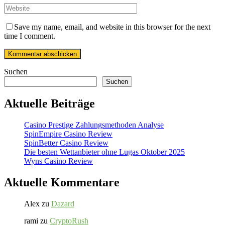
Save my name, email, and website in this browser for the next
time I comment.
Suchen
Suchen
Aktuelle Beiträge
Casino Prestige Zahlungsmethoden Analyse
SpinEmpire Casino Review
SpinBetter Casino Review
Die besten Wettanbieter ohne Lugas Oktober 2025
Wyns Casino Review
Aktuelle Kommentare
Alex
zu
Dazard
rami
zu
CryptoRush