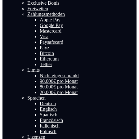
Exclusive Bonis
Freiwetten
Zahlungsmethoden
Apple Pay
Google Pay
Mastercard
Visa
Paysafecard
Payz
Bitcoin
Ethereum
Tether
Limits
Nicht eingeschränkt
90.000€ pro Monat
80.000€ pro Monat
20.000€ pro Monat
Sprachen
Deutsch
Englisch
Spanisch
Französisch
Italienisch
Polnisch
Lizenzen