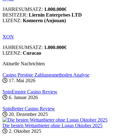
JAHRESUMSATZ:
1.000.000€
BESITZER:
Liernin Enterprises LTD
LIZENZ:
Komoren (Anjouan)
XON
JAHRESUMSATZ:
1.000.000€
LIZENZ:
Curacao
Aktuelle Nachrichten
Casino Prestige Zahlungsmethoden Analyse
17. Mai 2026
SpinEmpire Casino Review
6. Januar 2026
SpinBetter Casino Review
20. Dezember 2025
Die besten Wettanbieter ohne Lugas Oktober 2025
2. Oktober 2025