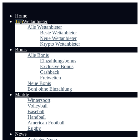
Home
Wettanbieter
Alle Wettanbieter
Beste Wettanbieter
Neue Wettanbieter
Krypto Wettanbieter
Bonis
Alle Bonis
Einzahlungsbonus
Exclusive Bonus
Cashback
Freiwetten
Neue Bonis
Boni ohne Einzahlung
Märkte
Wintersport
Volleyball
Baseball
Handball
American Football
Rugby
News
Anbieter-News