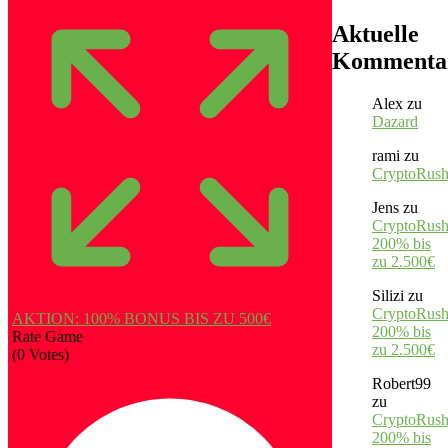
Aktuelle
Kommenta
Alex
zu
Dazard
rami
zu
CryptoRus
Jens
zu
CryptoRush
200% bis
zu 2.500€
Silizi
zu
CryptoRush
AKTION: 100% BONUS BIS ZU 500€
200% bis
Rate Game
zu 2.500€
(
0
Votes)
Robert99
zu
CryptoRush
200% bis