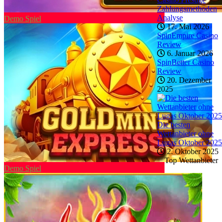
Zahlungsmethoden
Analyse
Demo Spiel
17. Mai 2026
SpinEmpire Casino
Review
6. Januar 2026
SpinBetter Casino
Review
20. Dezember
2025
Die besten
Wettanbieter ohne
Lugas Oktober 2025
2. Oktober 2025
Top Wettanbieter
Demo Spiel