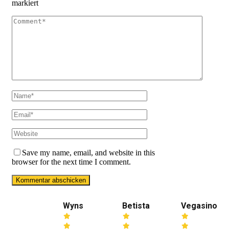
markiert
Save my name, email, and website in this
browser for the next time I comment.
Wyns
Betista
Vegasino