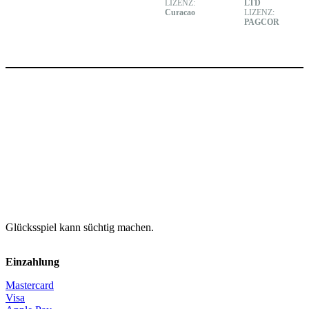
LIZENZ:
LTD
Curacao
LIZENZ:
PAGCOR
Glücksspiel kann süchtig machen.
Einzahlung
Mastercard
Visa