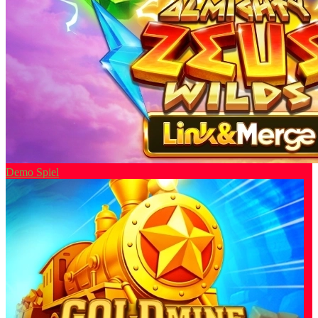
Demo Spiel