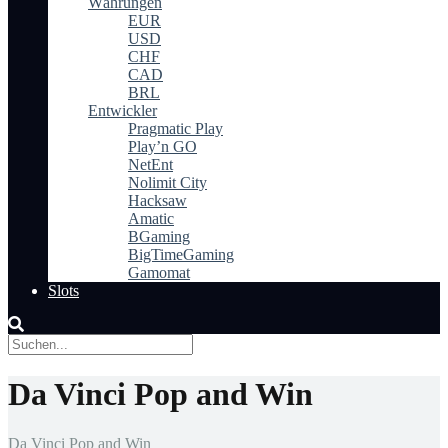
Währungen
EUR
USD
CHF
CAD
BRL
Entwickler
Pragmatic Play
Play’n GO
NetEnt
Nolimit City
Hacksaw
Amatic
BGaming
BigTimeGaming
Gamomat
Slots
Da Vinci Pop and Win
Da Vinci Pop and Win