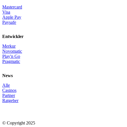
Mastercard
Visa
Apple Pay
Paysafe
Entwickler
Merkur
Novomatic
Play'n Go
Pragmatic
News
Alle
Casinos
Partner
Ratgeber
© Copyright 2025