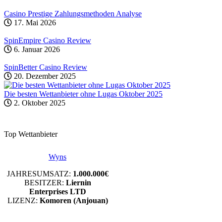
Casino Prestige Zahlungsmethoden Analyse
17. Mai 2026
SpinEmpire Casino Review
6. Januar 2026
SpinBetter Casino Review
20. Dezember 2025
Die besten Wettanbieter ohne Lugas Oktober 2025
2. Oktober 2025
Top Wettanbieter
Wyns
JAHRESUMSATZ:
1.000.000€
BESITZER:
Liernin
Enterprises LTD
LIZENZ:
Komoren (Anjouan)