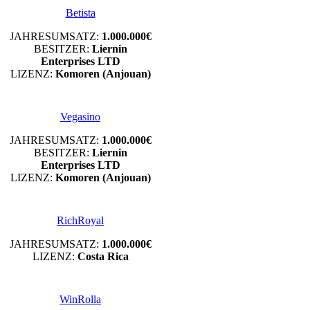
Betista
JAHRESUMSATZ:
1.000.000€
BESITZER:
Liernin
Enterprises LTD
LIZENZ:
Komoren (Anjouan)
Vegasino
JAHRESUMSATZ:
1.000.000€
BESITZER:
Liernin
Enterprises LTD
LIZENZ:
Komoren (Anjouan)
RichRoyal
JAHRESUMSATZ:
1.000.000€
LIZENZ:
Costa Rica
WinRolla