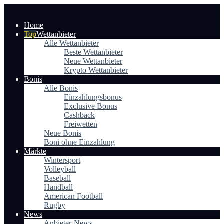
Home
Wettanbieter
Alle Wettanbieter
Beste Wettanbieter
Neue Wettanbieter
Krypto Wettanbieter
Bonis
Alle Bonis
Einzahlungsbonus
Exclusive Bonus
Cashback
Freiwetten
Neue Bonis
Boni ohne Einzahlung
Märkte
Wintersport
Volleyball
Baseball
Handball
American Football
Rugby
News
Anbieter-News