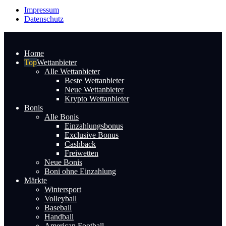
Impressum
Datenschutz
Home
Wettanbieter
Alle Wettanbieter
Beste Wettanbieter
Neue Wettanbieter
Krypto Wettanbieter
Bonis
Alle Bonis
Einzahlungsbonus
Exclusive Bonus
Cashback
Freiwetten
Neue Bonis
Boni ohne Einzahlung
Märkte
Wintersport
Volleyball
Baseball
Handball
American Football