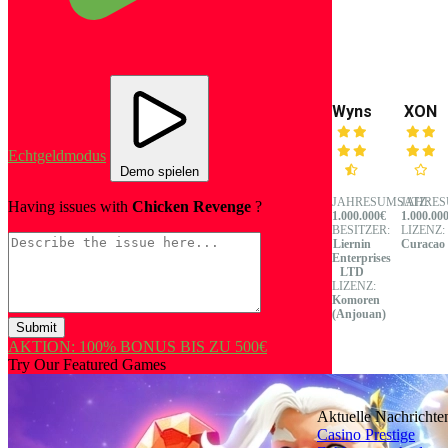
Wyns
XON
Echtgeldmodus
Demo spielen
JAHRESUMSATZ:
JAHRES
Having issues with
Chicken Revenge
?
1.000.000€
1.000.00
BESITZER:
LIZENZ:
Liernin
Curacao
Enterprises
LTD
LIZENZ:
Komoren
(Anjouan)
Submit
AKTION: 100% BONUS BIS ZU 500€
Try Our Featured Games
Aktuelle Nachrichte
Casino Prestige