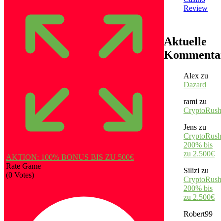
Review
Aktuelle
Kommenta
Alex
zu
Dazard
rami
zu
CryptoRus
Jens
zu
CryptoRush
200% bis
zu 2.500€
AKTION: 100% BONUS BIS ZU 500€
Rate Game
Silizi
zu
(
0
Votes)
CryptoRush
200% bis
zu 2.500€
Robert99