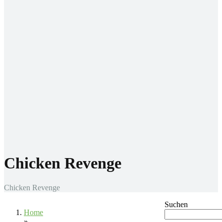
EUR
USD
CHF
CAD
BRL
Entwickler
Pragmatic Play
Play’n GO
NetEnt
Nolimit City
Hacksaw
Amatic
BGaming
BigTimeGaming
Gamomat
Slots
Chicken Revenge
Chicken Revenge
Suchen
Home
»