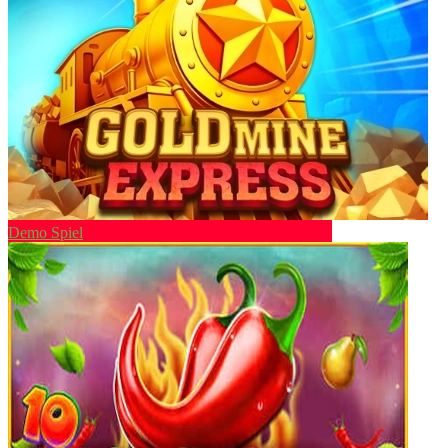
Demo Spiel