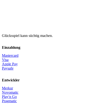
Glücksspiel kann süchtig machen.
Einzahlung
Mastercard
Visa
Apple Pay
Paysafe
Entwickler
Merkur
Novomatic
Play'n Go
Pragmatic