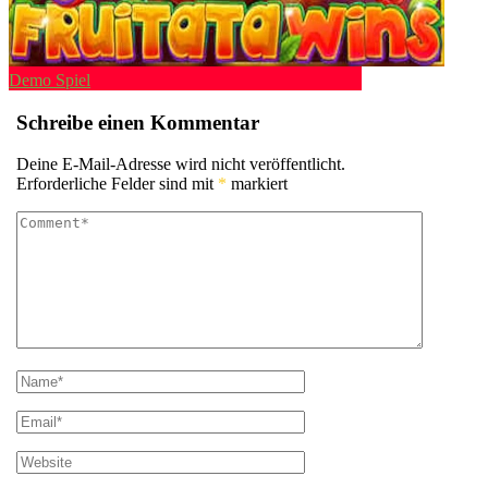
Demo Spiel
Schreibe einen Kommentar
Deine E-Mail-Adresse wird nicht veröffentlicht.
Erforderliche Felder sind mit
*
markiert