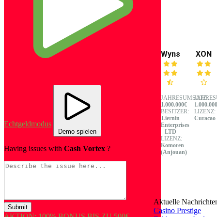
Wyns
XON
JAHRESUMSATZ:
JAHRES
1.000.000€
1.000.00
BESITZER:
LIZENZ:
Liernin
Curacao
Echtgeldmodus
Enterprises
Demo spielen
LTD
LIZENZ:
Komoren
Having issues with
Cash Vortex
?
(Anjouan)
Aktuelle Nachrichte
Submit
Casino Prestige
AKTION: 100% BONUS BIS ZU 500€