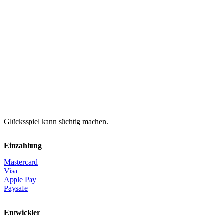
Glücksspiel kann süchtig machen.
Einzahlung
Mastercard
Visa
Apple Pay
Paysafe
Entwickler