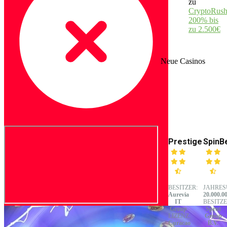
zu
CryptoRush
200% bis
zu 2.500€
Neue Casinos
Prestige
SpinB
BESITZER:
JAHRES
Aurevia
20.000.0
IT
BESITZE
Group
Sprut
LIZENZ:
Group
Curacao
B.V.