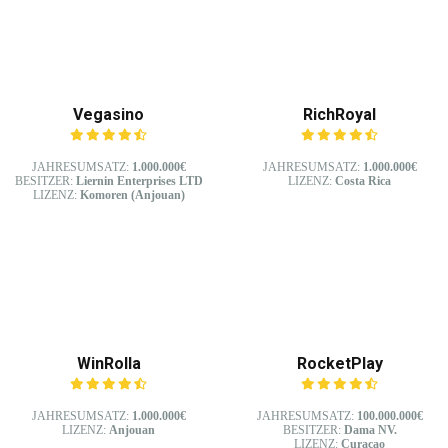
Vegasino
RichRoyal
JAHRESUMSATZ:
1.000.000€
JAHRESUMSATZ:
1.000.000€
BESITZER:
Liernin Enterprises LTD
LIZENZ:
Costa Rica
LIZENZ:
Komoren (Anjouan)
WinRolla
RocketPlay
JAHRESUMSATZ:
1.000.000€
JAHRESUMSATZ:
100.000.000€
LIZENZ:
Anjouan
BESITZER:
Dama NV.
LIZENZ:
Curacao