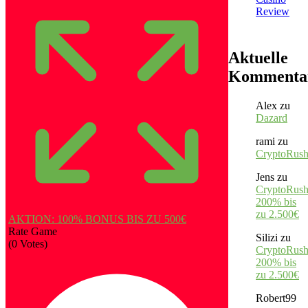
Review
Aktuelle
Kommenta
Alex
zu
Dazard
rami
zu
CryptoRus
Jens
zu
CryptoRush
200% bis
zu 2.500€
AKTION: 100% BONUS BIS ZU 500€
Rate Game
Silizi
zu
(
0
Votes)
CryptoRush
200% bis
zu 2.500€
Robert99