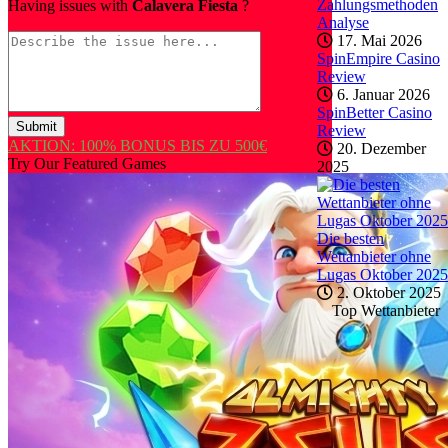
Zahlungsmethoden
Having issues with
Calavera Fiesta
?
Analyse
17. Mai 2026
SpinEmpire Casino
Review
6. Januar 2026
SpinBetter Casino
Submit
Review
AKTION: 100% BONUS BIS ZU 500€
20. Dezember
Try Our Featured Games
2025
Die besten
Wettanbieter ohne
Lugas Oktober 2025
2. Oktober 2025
Top Wettanbieter