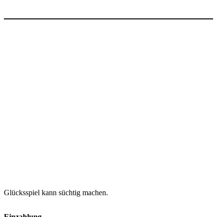
Glücksspiel kann süchtig machen.
Einzahlung