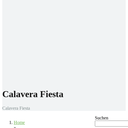
EUR
USD
CHF
CAD
BRL
Entwickler
Pragmatic Play
Play’n GO
NetEnt
Nolimit City
Hacksaw
Amatic
BGaming
BigTimeGaming
Gamomat
Slots
Calavera Fiesta
Calavera Fiesta
Suchen
Home
»