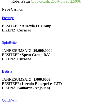
Robert99
zu
CryptoRush: 200% bis zu 2.500€
Neue Casinos
Prestige
BESITZER:
Aurevia IT Group
LIZENZ:
Curacao
SpinBetter
JAHRESUMSATZ:
20.000.000€
BESITZER:
Sprut Group B.V.
LIZENZ:
Curacao
Betista
JAHRESUMSATZ:
1.000.000€
BESITZER:
Liernin Enterprises LTD
LIZENZ:
Komoren (Anjouan)
QuickWin