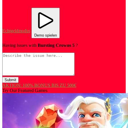
Echtgeldmodus
Demo spielen
Having issues with
Bursting Crowns 5
?
Submit
AKTION: 100% BONUS BIS ZU 500€
Try Our Featured Games