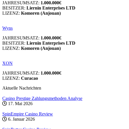
JAHRESUMSATZ:
1.000.000€
BESITZER:
Liernin Enterprises LTD
LIZENZ:
Komoren (Anjouan)
Wyns
JAHRESUMSATZ:
1.000.000€
BESITZER:
Liernin Enterprises LTD
LIZENZ:
Komoren (Anjouan)
XON
JAHRESUMSATZ:
1.000.000€
LIZENZ:
Curacao
Aktuelle Nachrichten
Casino Prestige Zahlungsmethoden Analyse
17. Mai 2026
SpinEmpire Casino Review
6. Januar 2026