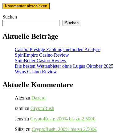
Suchen
Suchen
Aktuelle Beiträge
Casino Prestige Zahlungsmethoden Analyse
SpinEmpire Casino Review
SpinBetter Casino Review
Die besten Wettanbieter ohne Lugas Oktober 2025
Wyns Casino Review
Aktuelle Kommentare
Alex
zu
Dazard
rami
zu
CryptoRush
Jens
zu
CryptoRush: 200% bis zu 2.500€
Silizi
zu
CryptoRush: 200% bis zu 2.500€