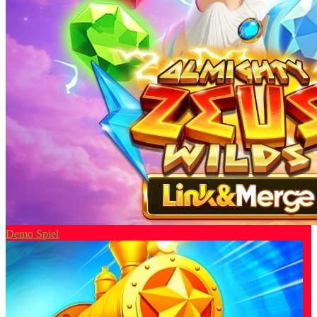
Demo Spiel