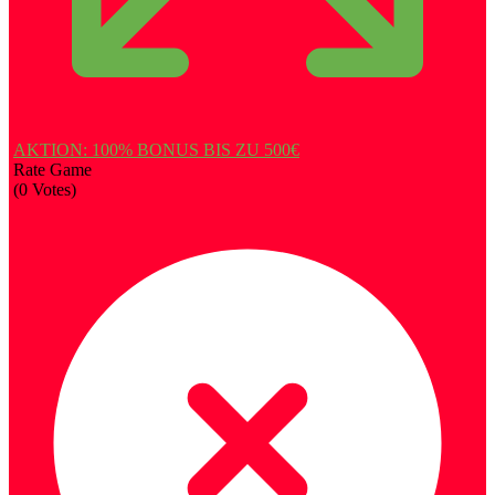
AKTION: 100% BONUS BIS ZU 500€
Rate Game
(
0
Votes)