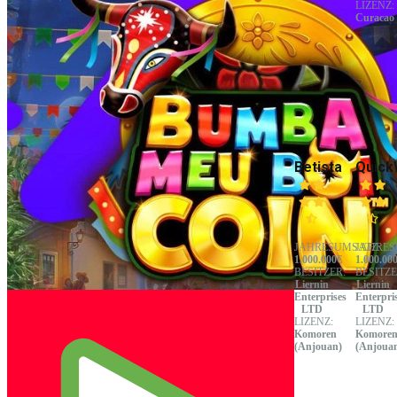
LIZENZ:
Curacao
Betista
Quick
JAHRESUMSATZ:
JAHRES
1.000.000€
1.000.00
BESITZER:
BESITZE
Liernin
Liernin
Enterprises
Enterpri
LTD
LTD
LIZENZ:
LIZENZ:
Komoren
Komore
(Anjouan)
(Anjoua