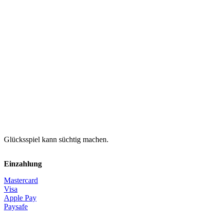
Glücksspiel kann süchtig machen.
Einzahlung
Mastercard
Visa
Apple Pay
Paysafe