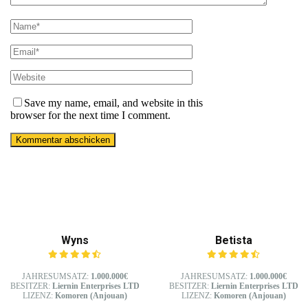
Save my name, email, and website in this
browser for the next time I comment.
Wyns
Betista
JAHRESUMSATZ:
1.000.000€
JAHRESUMSATZ:
1.000.000€
BESITZER:
Liernin Enterprises LTD
BESITZER:
Liernin Enterprises LTD
LIZENZ:
Komoren (Anjouan)
LIZENZ:
Komoren (Anjouan)