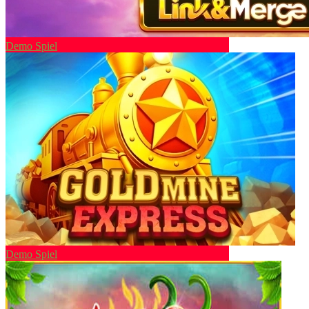
Demo Spiel
Demo Spiel