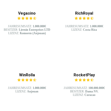
Vegasino
RichRoyal
JAHRESUMSATZ:
1.000.000€
JAHRESUMSATZ:
1.000.000€
BESITZER:
Liernin Enterprises LTD
LIZENZ:
Costa Rica
LIZENZ:
Komoren (Anjouan)
WinRolla
RocketPlay
JAHRESUMSATZ:
1.000.000€
JAHRESUMSATZ:
100.000.000€
LIZENZ:
Anjouan
BESITZER:
Dama NV.
LIZENZ:
Curacao