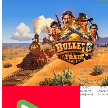
LIZENZ:
Curacao
Betista
Quick
JAHRESUMSATZ:
JAHRES
1.000.000€
1.000.00
BESITZER:
BESITZE
Liernin
Liernin
Enterprises
Enterpri
LTD
LTD
LIZENZ:
LIZENZ:
Komoren
Komore
(Anjouan)
(Anjoua