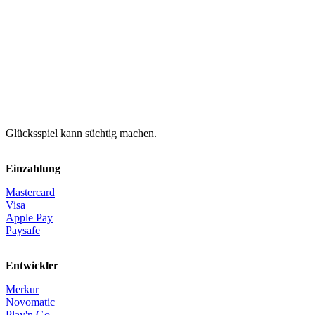
Glücksspiel kann süchtig machen.
Einzahlung
Mastercard
Visa
Apple Pay
Paysafe
Entwickler
Merkur
Novomatic
Play'n Go