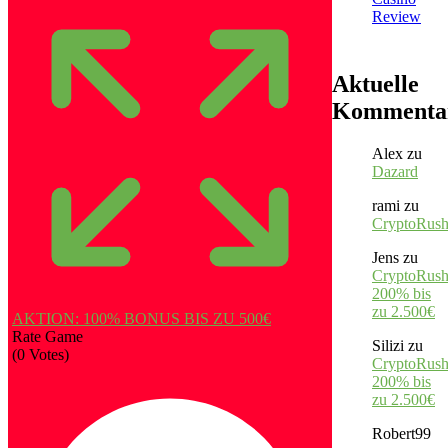
Review
Aktuelle
Kommenta
Alex
zu
Dazard
rami
zu
CryptoRus
Jens
zu
CryptoRush
200% bis
zu 2.500€
AKTION: 100% BONUS BIS ZU 500€
Rate Game
Silizi
zu
(
0
Votes)
CryptoRush
200% bis
zu 2.500€
Robert99