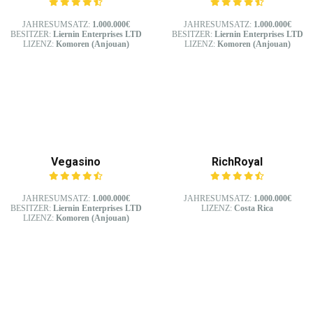
JAHRESUMSATZ:
1.000.000€
JAHRESUMSATZ:
1.000.000€
BESITZER:
Liernin Enterprises LTD
BESITZER:
Liernin Enterprises LTD
LIZENZ:
Komoren (Anjouan)
LIZENZ:
Komoren (Anjouan)
Vegasino
RichRoyal
JAHRESUMSATZ:
1.000.000€
JAHRESUMSATZ:
1.000.000€
BESITZER:
Liernin Enterprises LTD
LIZENZ:
Costa Rica
LIZENZ:
Komoren (Anjouan)