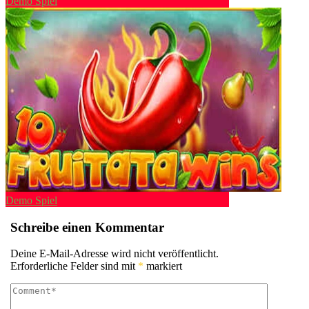
Demo Spiel
Demo Spiel
Schreibe einen Kommentar
Deine E-Mail-Adresse wird nicht veröffentlicht.
Erforderliche Felder sind mit
*
markiert