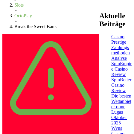
Slots
»
Aktuelle
OctoPlay
»
Beiträge
Break the Sweet Bank
Casino
Prestige
Zahlungs
methoden
Analyse
SpinEmpir
e Casino
Review
SpinBetter
Casino
Review
Die besten
Wettanbiet
er ohne
Lugas
Oktober
2025
Wyns
Casino