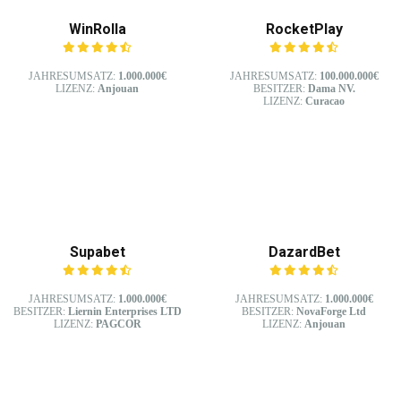
WinRolla
RocketPlay
JAHRESUMSATZ:
1.000.000€
JAHRESUMSATZ:
100.000.000€
LIZENZ:
Anjouan
BESITZER:
Dama NV.
LIZENZ:
Curacao
Supabet
DazardBet
JAHRESUMSATZ:
1.000.000€
JAHRESUMSATZ:
1.000.000€
BESITZER:
Liernin Enterprises LTD
BESITZER:
NovaForge Ltd
LIZENZ:
PAGCOR
LIZENZ:
Anjouan