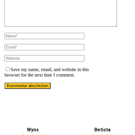
Save my name, email, and website in this
browser for the next time I comment.
Wyns
Betista