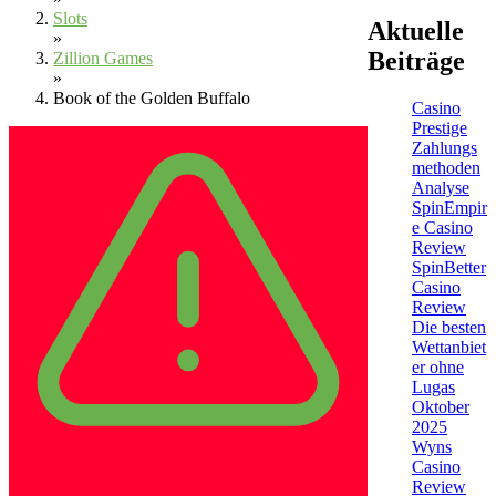
Slots
Aktuelle
»
Beiträge
Zillion Games
»
Book of the Golden Buffalo
Casino
Prestige
Zahlungs
methoden
Analyse
SpinEmpir
e Casino
Review
SpinBetter
Casino
Review
Die besten
Wettanbiet
er ohne
Lugas
Oktober
2025
Wyns
Casino
Review