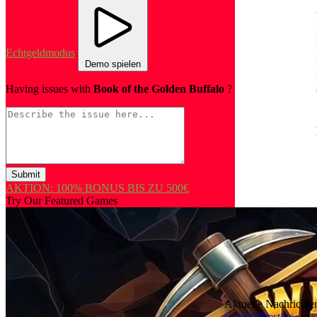
Echtgeldmodus
Demo spielen
Having issues with
Book of the Golden Buffalo
?
Submit
AKTION: 100% BONUS BIS ZU 500€
Try Our Featured Games
Aktuelle Nachrichte
Casino Prestige