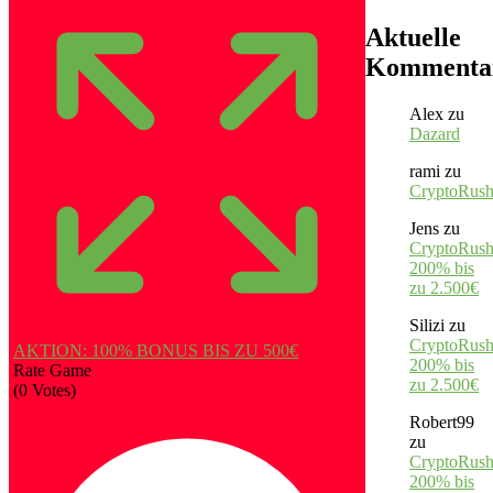
Aktuelle
Kommenta
Alex
zu
Dazard
rami
zu
CryptoRus
Jens
zu
CryptoRush
200% bis
zu 2.500€
Silizi
zu
CryptoRush
AKTION: 100% BONUS BIS ZU 500€
200% bis
Rate Game
zu 2.500€
(
0
Votes)
Robert99
zu
CryptoRush
200% bis