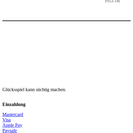
PAGCOR
Glücksspiel kann süchtig machen.
Einzahlung
Mastercard
Visa
Apple Pay
Paysafe