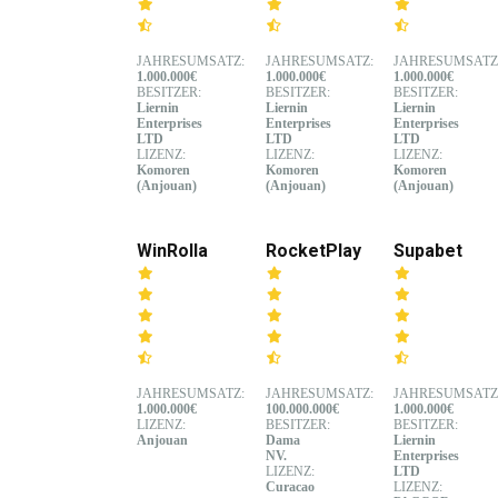
JAHRESUMSATZ:
JAHRESUMSATZ:
JAHRESUMSATZ
1.000.000€
1.000.000€
1.000.000€
BESITZER:
BESITZER:
BESITZER:
Liernin
Liernin
Liernin
Enterprises
Enterprises
Enterprises
LTD
LTD
LTD
LIZENZ:
LIZENZ:
LIZENZ:
Komoren
Komoren
Komoren
(Anjouan)
(Anjouan)
(Anjouan)
WinRolla
RocketPlay
Supabet
JAHRESUMSATZ:
JAHRESUMSATZ:
JAHRESUMSATZ
1.000.000€
100.000.000€
1.000.000€
LIZENZ:
BESITZER:
BESITZER:
Anjouan
Dama
Liernin
NV.
Enterprises
LIZENZ:
LTD
Curacao
LIZENZ: