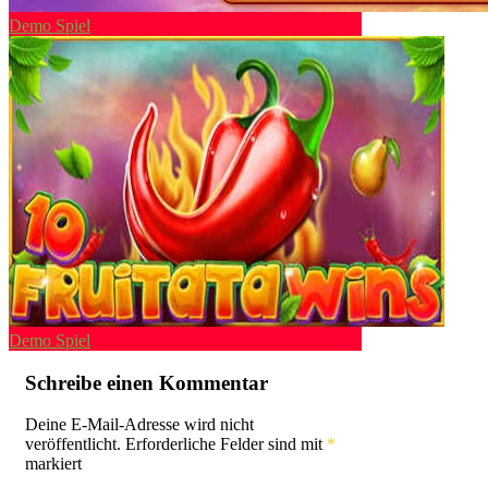
Demo Spiel
Demo Spiel
Schreibe einen Kommentar
Deine E-Mail-Adresse wird nicht
veröffentlicht.
Erforderliche Felder sind mit
*
markiert