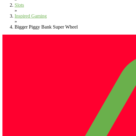
Slots
»
Inspired Gaming
»
Bigger Piggy Bank Super Wheel