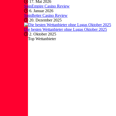
17. Mai 2026
SpinEmpire Casino Review
6. Januar 2026
SpinBetter Casino Review
20. Dezember 2025
Die besten Wettanbieter ohne Lugas Oktober 2025
2. Oktober 2025
Top Wettanbieter