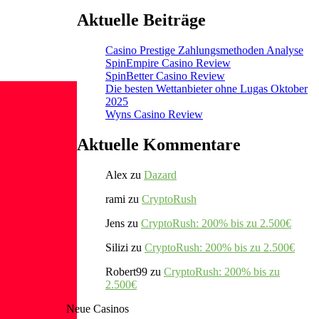
Aktuelle Beiträge
Casino Prestige Zahlungsmethoden Analyse
SpinEmpire Casino Review
SpinBetter Casino Review
Die besten Wettanbieter ohne Lugas Oktober
2025
Wyns Casino Review
Aktuelle Kommentare
Alex
zu
Dazard
rami
zu
CryptoRush
Jens
zu
CryptoRush: 200% bis zu 2.500€
Silizi
zu
CryptoRush: 200% bis zu 2.500€
Robert99
zu
CryptoRush: 200% bis zu
2.500€
Neue Casinos