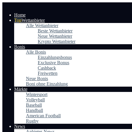
Home
Wettanbieter
Alle Wettanbieter
Beste Wettanbieter
Neue Wettanbieter
Krypto Wettanbieter
Bonis
Alle Bonis
Einzahlungsbonus
Exclusive Bonus
Cashback
Freiwetten
Neue Bonis
Boni ohne Einzahlung
Märkte
Wintersport
Volleyball
Baseball
Handball
American Football
Rugby
News
Anbieter-News