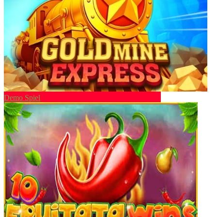
Demo Spiel