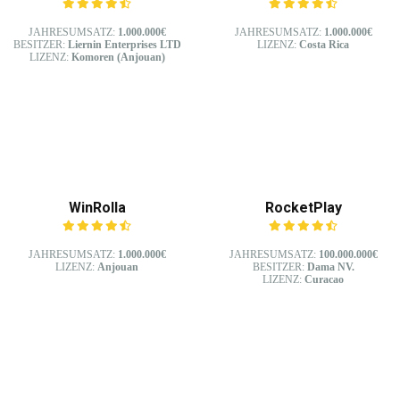
JAHRESUMSATZ:
1.000.000€
JAHRESUMSATZ:
1.000.000€
BESITZER:
Liernin Enterprises LTD
LIZENZ:
Costa Rica
LIZENZ:
Komoren (Anjouan)
WinRolla
RocketPlay
JAHRESUMSATZ:
1.000.000€
JAHRESUMSATZ:
100.000.000€
LIZENZ:
Anjouan
BESITZER:
Dama NV.
LIZENZ:
Curacao