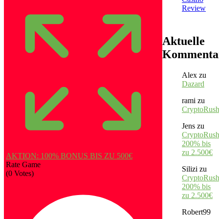
Review
Aktuelle
Kommenta
Alex
zu
Dazard
rami
zu
CryptoRus
Jens
zu
CryptoRush
200% bis
zu 2.500€
AKTION: 100% BONUS BIS ZU 500€
Rate Game
Silizi
zu
(
0
Votes)
CryptoRush
200% bis
zu 2.500€
Robert99