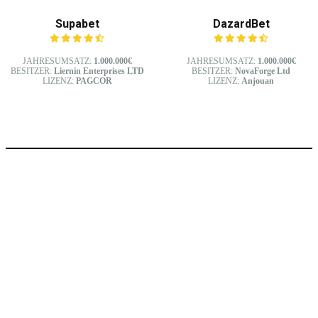
Supabet
DazardBet
JAHRESUMSATZ:
1.000.000€
JAHRESUMSATZ:
1.000.000€
BESITZER:
Liernin Enterprises LTD
BESITZER:
NovaForge Ltd
LIZENZ:
PAGCOR
LIZENZ:
Anjouan