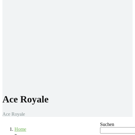
EUR
USD
CHF
CAD
BRL
Entwickler
Pragmatic Play
Play’n GO
NetEnt
Nolimit City
Hacksaw
Amatic
BGaming
BigTimeGaming
Gamomat
Slots
Ace Royale
Ace Royale
Suchen
Home
»