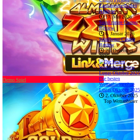
Zahlungsmethoden
Analyse
17. Mai 2026
SpinEmpire Casino
Review
6. Januar 2026
SpinBetter Casino
Review
20. Dezember
2025
Die besten
Demo Spiel
Wettanbieter ohne
Lugas Oktober 2025
2. Oktober 2025
Top Wettanbieter