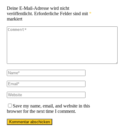
Deine E-Mail-Adresse wird nicht
veröffentlicht.
Erforderliche Felder sind mit
*
markiert
Save my name, email, and website in this
browser for the next time I comment.