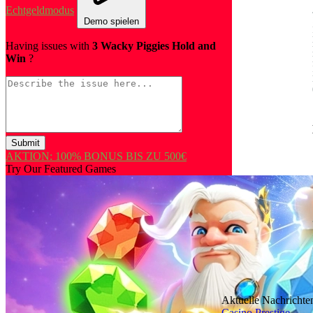
Echtgeldmodus
Demo spielen
Having issues with
3 Wacky Piggies Hold and
Win
?
Submit
AKTION: 100% BONUS BIS ZU 500€
Try Our Featured Games
Aktuelle Nachrichte
Casino Prestige