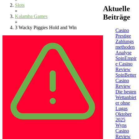
Slots
Aktuelle
»
Beiträge
Kalamba Games
»
3 Wacky Piggies Hold and Win
Casino
Prestige
Zahlungs
methoden
Analyse
SpinEmpir
e Casino
Review
SpinBetter
Casino
Review
Die besten
Wettanbiet
er ohne
Lugas
Oktober
2025
Wyns
Casino
Review