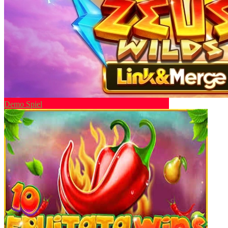
Demo Spiel