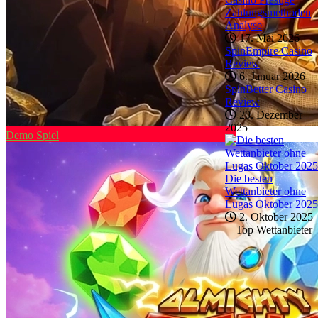
Zahlungsmethoden
Analyse
17. Mai 2026
SpinEmpire Casino
Review
6. Januar 2026
SpinBetter Casino
Review
20. Dezember
2025
Demo Spiel
Die besten
Wettanbieter ohne
Lugas Oktober 2025
2. Oktober 2025
Top Wettanbieter