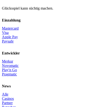
Glücksspiel kann süchtig machen.
Einzahlung
Mastercard
Visa
Apple Pay
Paysafe
Entwickler
Merkur
Novomatic
Play'n Go
Pragmatic
News
Alle
Casinos
Partner