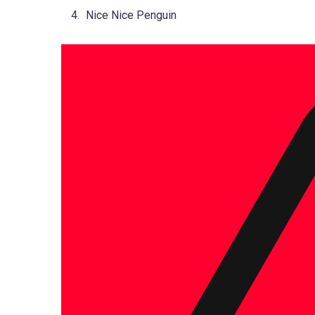
Nice Nice Penguin