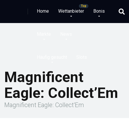
Home
Wettanbieter
Bonis
Märkte
News
Häufig gesucht
Slots
Magnificent
Eagle: Collect’Em
Magnificent Eagle: Collect’Em