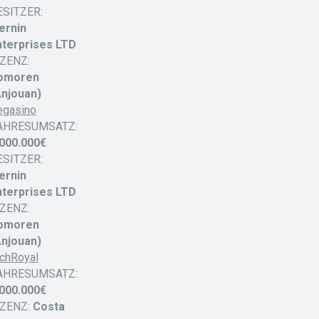
ESITZER:
ernin
nterprises LTD
IZENZ:
omoren
Anjouan)
egasino
AHRESUMSATZ:
.000.000€
ESITZER:
ernin
nterprises LTD
IZENZ:
omoren
Anjouan)
ichRoyal
AHRESUMSATZ:
.000.000€
IZENZ:
Costa