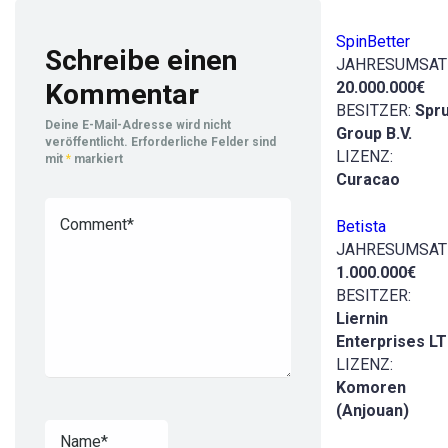
SpinBetter
Schreibe einen
JAHRESUMSAT
Kommentar
20.000.000€
BESITZER:
Spru
Deine E-Mail-Adresse wird nicht
Group B.V.
veröffentlicht.
Erforderliche Felder sind
LIZENZ:
mit
*
markiert
Curacao
Betista
JAHRESUMSAT
1.000.000€
BESITZER:
Liernin
Enterprises L
LIZENZ:
Komoren
(Anjouan)