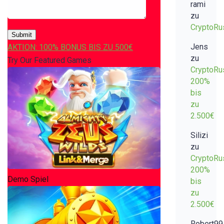
rami
zu
CryptoRu
Submit
Jens
AKTION: 100% BONUS BIS ZU 500€
zu
Try Our Featured Games
CryptoRu
200%
bis
zu
2.500€
Silizi
zu
CryptoRu
200%
Demo Spiel
bis
zu
2.500€
Robert99