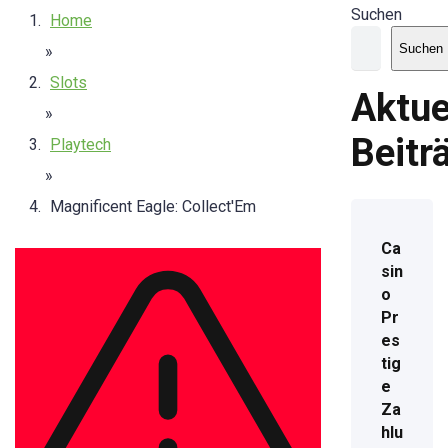
Suchen
Home
Suchen
»
Slots
Aktue
»
Beitr
Playtech
»
Magnificent Eagle: Collect'Em
Ca
sin
o
Pr
es
tig
e
Za
hlu