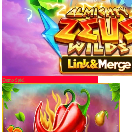
Demo Spiel