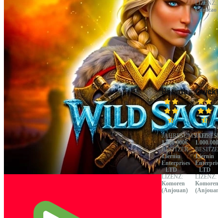
LIZENZ:
Curacao
Betista
Quick
JAHRESUMSATZ:
JAHRES
1.000.000€
1.000.00
BESITZER:
BESITZE
Liernin
Liernin
Enterprises
Enterpri
LTD
LTD
LIZENZ:
LIZENZ:
Komoren
Komore
(Anjouan)
(Anjoua