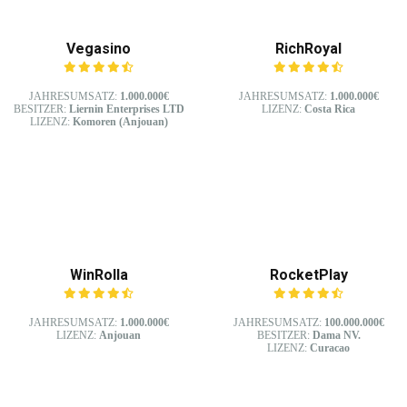
Vegasino
RichRoyal
JAHRESUMSATZ:
1.000.000€
JAHRESUMSATZ:
1.000.000€
BESITZER:
Liernin Enterprises LTD
LIZENZ:
Costa Rica
LIZENZ:
Komoren (Anjouan)
WinRolla
RocketPlay
JAHRESUMSATZ:
1.000.000€
JAHRESUMSATZ:
100.000.000€
LIZENZ:
Anjouan
BESITZER:
Dama NV.
LIZENZ:
Curacao