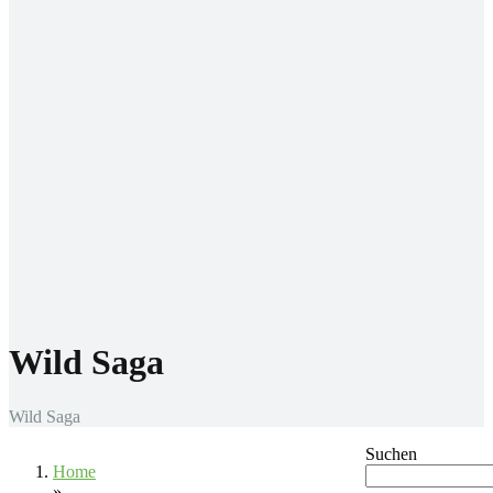
EUR
USD
CHF
CAD
BRL
Entwickler
Pragmatic Play
Play’n GO
NetEnt
Nolimit City
Hacksaw
Amatic
BGaming
BigTimeGaming
Gamomat
Slots
Wild Saga
Wild Saga
Suchen
Home
»