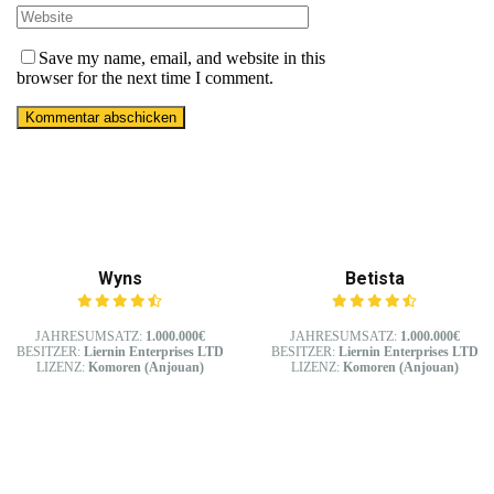
Save my name, email, and website in this
browser for the next time I comment.
Wyns
Betista
JAHRESUMSATZ:
1.000.000€
JAHRESUMSATZ:
1.000.000€
BESITZER:
Liernin Enterprises LTD
BESITZER:
Liernin Enterprises LTD
LIZENZ:
Komoren (Anjouan)
LIZENZ:
Komoren (Anjouan)