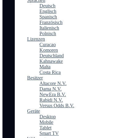
Sprachen
Deutsch
Englisch
Spanisch
Französisch
Italienisch
Polnisch
Lizenzen
Curacao
Komoren
Deutschland
Kahnawake
Malta
Costa Rica
Besitzer
Altacore N.V.
Dama N.V.
NewEra B.V.
Rabidi N.V.
Versus Odds B.V.
Geräte
Desktop
Mobile
Tablet
Smart TV