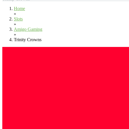
Home
»
Slots
»
Amigo Gaming
»
Trinity Crowns