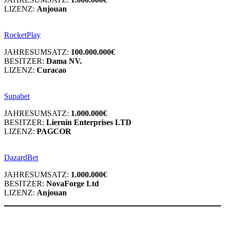
LIZENZ:
Anjouan
RocketPlay
JAHRESUMSATZ:
100.000.000€
BESITZER:
Dama NV.
LIZENZ:
Curacao
Supabet
JAHRESUMSATZ:
1.000.000€
BESITZER:
Liernin Enterprises LTD
LIZENZ:
PAGCOR
DazardBet
JAHRESUMSATZ:
1.000.000€
BESITZER:
NovaForge Ltd
LIZENZ:
Anjouan