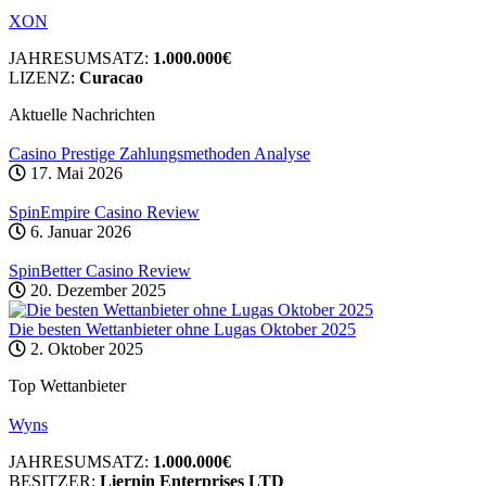
XON
JAHRESUMSATZ:
1.000.000€
LIZENZ:
Curacao
Aktuelle Nachrichten
Casino Prestige Zahlungsmethoden Analyse
17. Mai 2026
SpinEmpire Casino Review
6. Januar 2026
SpinBetter Casino Review
20. Dezember 2025
Die besten Wettanbieter ohne Lugas Oktober 2025
2. Oktober 2025
Top Wettanbieter
Wyns
JAHRESUMSATZ:
1.000.000€
BESITZER:
Liernin Enterprises LTD