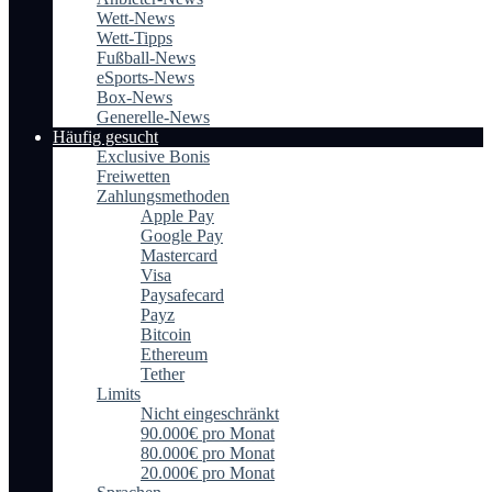
Wett-News
Wett-Tipps
Fußball-News
eSports-News
Box-News
Generelle-News
Häufig gesucht
Exclusive Bonis
Freiwetten
Zahlungsmethoden
Apple Pay
Google Pay
Mastercard
Visa
Paysafecard
Payz
Bitcoin
Ethereum
Tether
Limits
Nicht eingeschränkt
90.000€ pro Monat
80.000€ pro Monat
20.000€ pro Monat