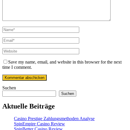
Save my name, email, and website in this browser for the next
time I comment.
Suchen
Suchen
Aktuelle Beiträge
Casino Prestige Zahlungsmethoden Analyse
SpinEmpire Casino Review
SpinBetter Casino Review