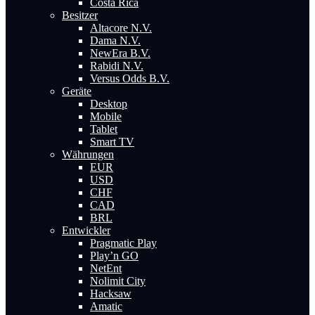
Costa Rica
Besitzer
Altacore N.V.
Dama N.V.
NewEra B.V.
Rabidi N.V.
Versus Odds B.V.
Geräte
Desktop
Mobile
Tablet
Smart TV
Währungen
EUR
USD
CHF
CAD
BRL
Entwickler
Pragmatic Play
Play’n GO
NetEnt
Nolimit City
Hacksaw
Amatic