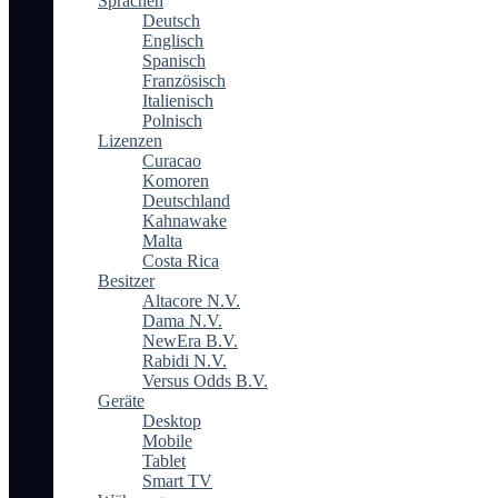
Sprachen
Deutsch
Englisch
Spanisch
Französisch
Italienisch
Polnisch
Lizenzen
Curacao
Komoren
Deutschland
Kahnawake
Malta
Costa Rica
Besitzer
Altacore N.V.
Dama N.V.
NewEra B.V.
Rabidi N.V.
Versus Odds B.V.
Geräte
Desktop
Mobile
Tablet
Smart TV