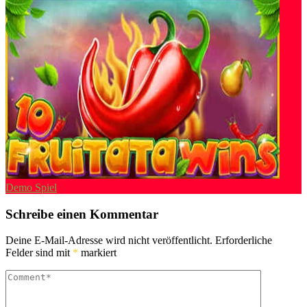
Demo Spiel
Schreibe einen Kommentar
Deine E-Mail-Adresse wird nicht veröffentlicht.
Erforderliche
Felder sind mit
*
markiert