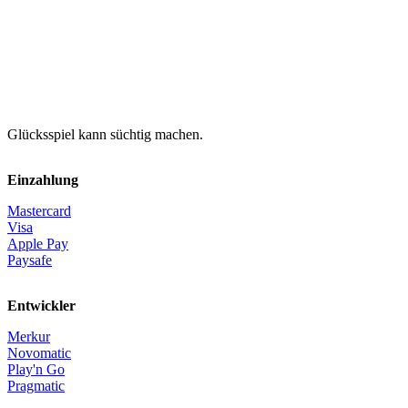
Glücksspiel kann süchtig machen.
Einzahlung
Mastercard
Visa
Apple Pay
Paysafe
Entwickler
Merkur
Novomatic
Play'n Go
Pragmatic