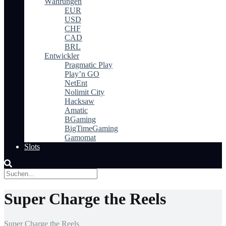
Währungen
EUR
USD
CHF
CAD
BRL
Entwickler
Pragmatic Play
Play’n GO
NetEnt
Nolimit City
Hacksaw
Amatic
BGaming
BigTimeGaming
Gamomat
Slots
Super Charge the Reels
Super Charge the Reels