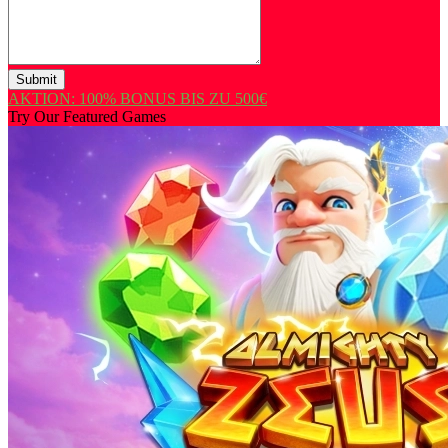
Submit
AKTION: 100% BONUS BIS ZU 500€
Try Our Featured Games