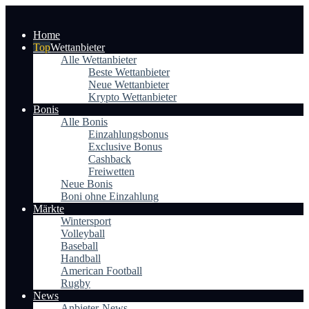
Home
Wettanbieter
Alle Wettanbieter
Beste Wettanbieter
Neue Wettanbieter
Krypto Wettanbieter
Bonis
Alle Bonis
Einzahlungsbonus
Exclusive Bonus
Cashback
Freiwetten
Neue Bonis
Boni ohne Einzahlung
Märkte
Wintersport
Volleyball
Baseball
Handball
American Football
Rugby
News
Anbieter-News