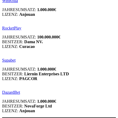
WinRolla
JAHRESUMSATZ:
1.000.000€
LIZENZ:
Anjouan
RocketPlay
JAHRESUMSATZ:
100.000.000€
BESITZER:
Dama NV.
LIZENZ:
Curacao
Supabet
JAHRESUMSATZ:
1.000.000€
BESITZER:
Liernin Enterprises LTD
LIZENZ:
PAGCOR
DazardBet
JAHRESUMSATZ:
1.000.000€
BESITZER:
NovaForge Ltd
LIZENZ:
Anjouan