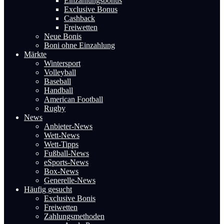
Einzahlungsbonus
Exclusive Bonus
Cashback
Freiwetten
Neue Bonis
Boni ohne Einzahlung
Märkte
Wintersport
Volleyball
Baseball
Handball
American Football
Rugby
News
Anbieter-News
Wett-News
Wett-Tipps
Fußball-News
eSports-News
Box-News
Generelle-News
Häufig gesucht
Exclusive Bonis
Freiwetten
Zahlungsmethoden