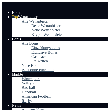
Home
Wettanbieter
Alle Wettanbieter
Beste Wettanbieter
Neue Wettanbieter
Krypto Wettanbieter
Bonis
Alle Bonis
Einzahlungsbonus
Exclusive Bonus
Cashback
Freiwetten
Neue Bonis
Boni ohne Einzahlung
Märkte
Wintersport
Volleyball
Baseball
Handball
American Football
Rugby
News
Anbieter-News