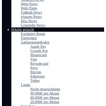
Wett-News
Wett-Tipps
Fußball-News
eSports-News
Box-News
Generelle-News
Häufig gesucht
Exclusive Bonis
Freiwetten
Zahlungsmethoden
Apple Pay
Google Pay
Mastercard
Visa
Paysafecard
Payz
Bitcoin
Ethereum
Tether
Limits
Nicht eingeschränkt
90.000€ pro Monat
80.000€ pro Monat
20.000€ pro Monat