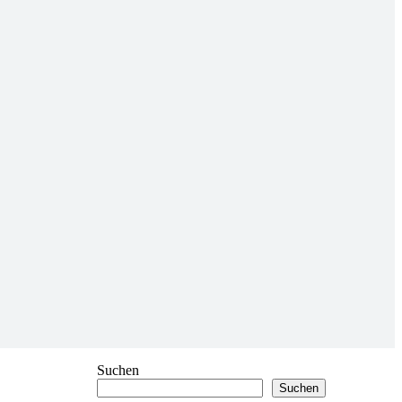
Suchen
Suchen