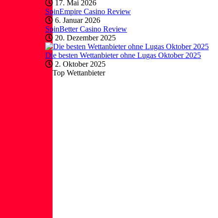
17. Mai 2026
SpinEmpire Casino Review
6. Januar 2026
SpinBetter Casino Review
20. Dezember 2025
Die besten Wettanbieter ohne Lugas Oktober 2025
2. Oktober 2025
Top Wettanbieter