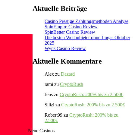
Aktuelle Beiträge
Casino Prestige Zahlungsmethoden Analyse
SpinEmpire Casino Review
SpinBetter Casino Review
Die besten Wettanbieter ohne Lugas Oktober
2025
Wyns Casino Review
Aktuelle Kommentare
Alex
zu
Dazard
rami
zu
CryptoRush
Jens
zu
CryptoRush: 200% bis zu 2.500€
Silizi
zu
CryptoRush: 200% bis zu 2.500€
Robert99
zu
CryptoRush: 200% bis zu
2.500€
Neue Casinos