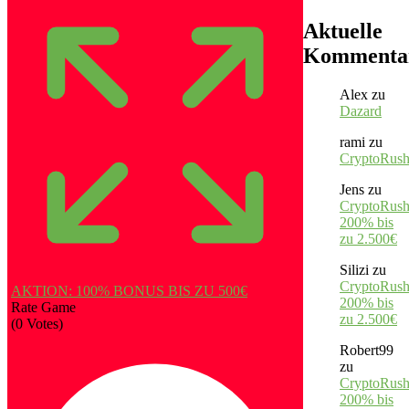
Aktuelle
Kommenta
Alex
zu
Dazard
rami
zu
CryptoRus
Jens
zu
CryptoRush
200% bis
zu 2.500€
Silizi
zu
CryptoRush
AKTION: 100% BONUS BIS ZU 500€
200% bis
Rate Game
zu 2.500€
(
0
Votes)
Robert99
zu
CryptoRush
200% bis