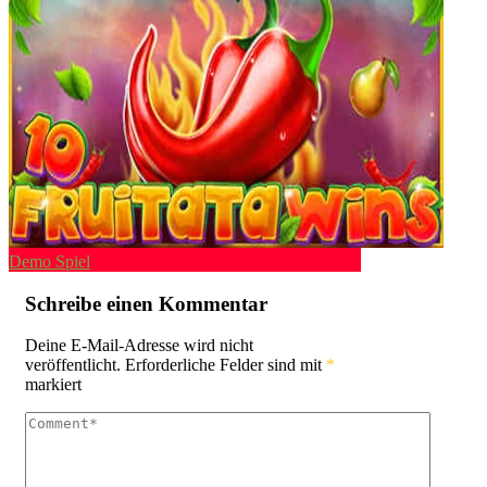
Demo Spiel
Schreibe einen Kommentar
Deine E-Mail-Adresse wird nicht
veröffentlicht.
Erforderliche Felder sind mit
*
markiert