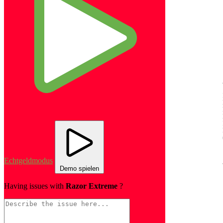
Echtgeldmodus
Demo spielen
Having issues with
Razor Extreme
?