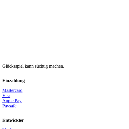
Glücksspiel kann süchtig machen.
Einzahlung
Mastercard
Visa
Apple Pay
Paysafe
Entwickler