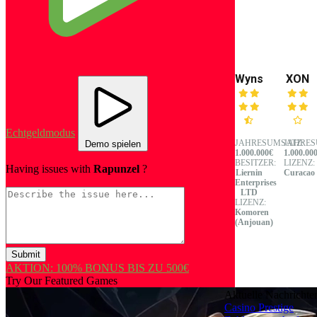
Wyns
XON
Echtgeldmodus
JAHRESUMSATZ:
JAHRES
Demo spielen
1.000.000€
1.000.00
BESITZER:
LIZENZ:
Having issues with
Rapunzel
?
Liernin
Curacao
Enterprises
LTD
LIZENZ:
Komoren
(Anjouan)
Submit
AKTION: 100% BONUS BIS ZU 500€
Try Our Featured Games
Aktuelle Nachrichte
Casino Prestige