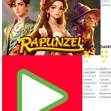
LIZENZ:
Curacao
Betista
Quick
JAHRESUMSATZ:
JAHRES
1.000.000€
1.000.00
BESITZER:
BESITZE
Liernin
Liernin
Enterprises
Enterpri
LTD
LTD
LIZENZ:
LIZENZ:
Komoren
Komore
(Anjouan)
(Anjoua