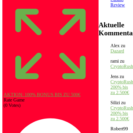
Review
Aktuelle
Kommenta
Alex
zu
Dazard
rami
zu
CryptoRus
Jens
zu
CryptoRush
200% bis
zu 2.500€
AKTION: 100% BONUS BIS ZU 500€
Rate Game
Silizi
zu
(
0
Votes)
CryptoRush
200% bis
zu 2.500€
Robert99