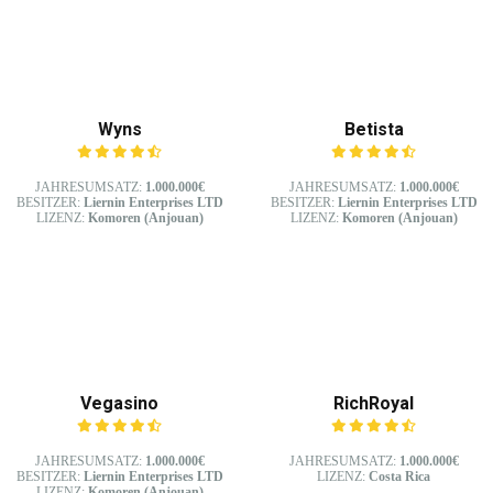
Wyns
Betista
JAHRESUMSATZ:
1.000.000€
JAHRESUMSATZ:
1.000.000€
BESITZER:
Liernin Enterprises LTD
BESITZER:
Liernin Enterprises LTD
LIZENZ:
Komoren (Anjouan)
LIZENZ:
Komoren (Anjouan)
Vegasino
RichRoyal
JAHRESUMSATZ:
1.000.000€
JAHRESUMSATZ:
1.000.000€
BESITZER:
Liernin Enterprises LTD
LIZENZ:
Costa Rica
LIZENZ:
Komoren (Anjouan)