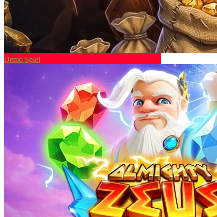
Demo Spiel