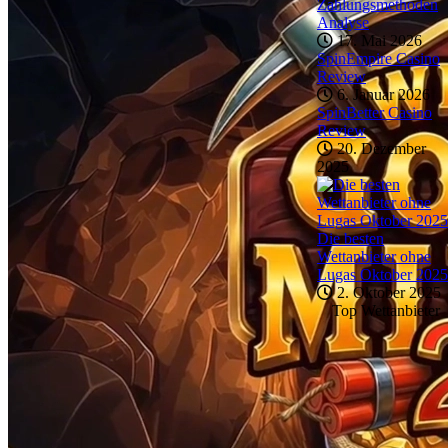
Zahlungsmethoden
Analyse
17. Mai 2026
SpinEmpire Casino
Review
6. Januar 2026
SpinBetter Casino
Review
20. Dezember
2025
Die besten
Wettanbieter ohne
Lugas Oktober 2025
2. Oktober 2025
Top Wettanbieter