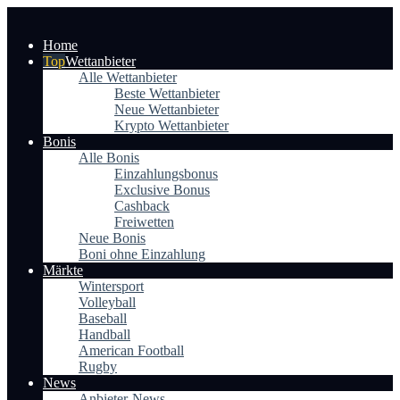
Home
Wettanbieter
Alle Wettanbieter
Beste Wettanbieter
Neue Wettanbieter
Krypto Wettanbieter
Bonis
Alle Bonis
Einzahlungsbonus
Exclusive Bonus
Cashback
Freiwetten
Neue Bonis
Boni ohne Einzahlung
Märkte
Wintersport
Volleyball
Baseball
Handball
American Football
Rugby
News
Anbieter-News