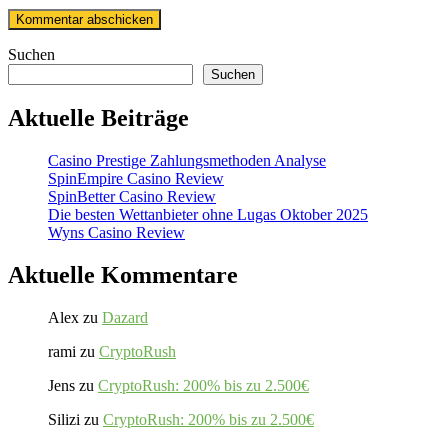
Suchen
Suchen
Aktuelle Beiträge
Casino Prestige Zahlungsmethoden Analyse
SpinEmpire Casino Review
SpinBetter Casino Review
Die besten Wettanbieter ohne Lugas Oktober 2025
Wyns Casino Review
Aktuelle Kommentare
Alex
zu
Dazard
rami
zu
CryptoRush
Jens
zu
CryptoRush: 200% bis zu 2.500€
Silizi
zu
CryptoRush: 200% bis zu 2.500€