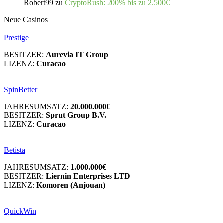
Robert99
zu
CryptoRush: 200% bis zu 2.500€
Neue Casinos
Prestige
BESITZER:
Aurevia IT Group
LIZENZ:
Curacao
SpinBetter
JAHRESUMSATZ:
20.000.000€
BESITZER:
Sprut Group B.V.
LIZENZ:
Curacao
Betista
JAHRESUMSATZ:
1.000.000€
BESITZER:
Liernin Enterprises LTD
LIZENZ:
Komoren (Anjouan)
QuickWin