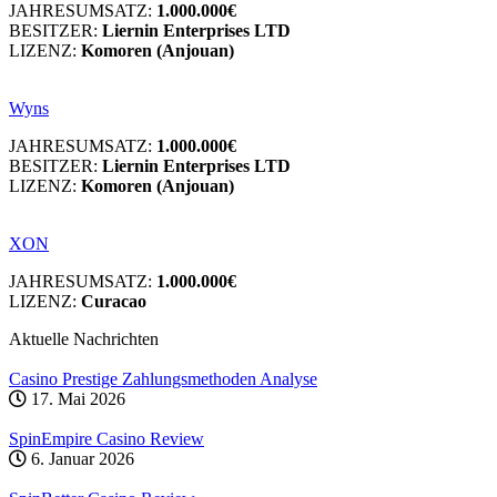
JAHRESUMSATZ:
1.000.000€
BESITZER:
Liernin Enterprises LTD
LIZENZ:
Komoren (Anjouan)
Wyns
JAHRESUMSATZ:
1.000.000€
BESITZER:
Liernin Enterprises LTD
LIZENZ:
Komoren (Anjouan)
XON
JAHRESUMSATZ:
1.000.000€
LIZENZ:
Curacao
Aktuelle Nachrichten
Casino Prestige Zahlungsmethoden Analyse
17. Mai 2026
SpinEmpire Casino Review
6. Januar 2026