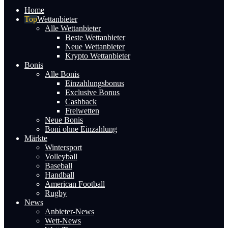
Home
Wettanbieter
Alle Wettanbieter
Beste Wettanbieter
Neue Wettanbieter
Krypto Wettanbieter
Bonis
Alle Bonis
Einzahlungsbonus
Exclusive Bonus
Cashback
Freiwetten
Neue Bonis
Boni ohne Einzahlung
Märkte
Wintersport
Volleyball
Baseball
Handball
American Football
Rugby
News
Anbieter-News
Wett-News