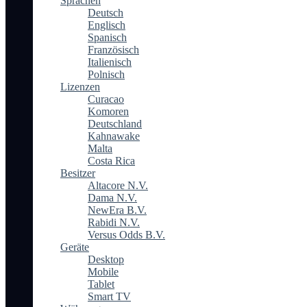
Sprachen
Deutsch
Englisch
Spanisch
Französisch
Italienisch
Polnisch
Lizenzen
Curacao
Komoren
Deutschland
Kahnawake
Malta
Costa Rica
Besitzer
Altacore N.V.
Dama N.V.
NewEra B.V.
Rabidi N.V.
Versus Odds B.V.
Geräte
Desktop
Mobile
Tablet
Smart TV