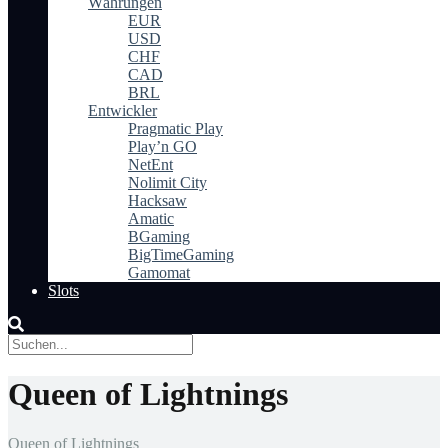
Währungen
EUR
USD
CHF
CAD
BRL
Entwickler
Pragmatic Play
Play’n GO
NetEnt
Nolimit City
Hacksaw
Amatic
BGaming
BigTimeGaming
Gamomat
Slots
Queen of Lightnings
Queen of Lightnings