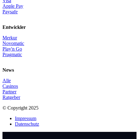
Visa
Apple Pay
Paysafe
Entwickler
Merkur
Novomatic
Play'n Go
Pragmatic
News
Alle
Casinos
Partner
Ratgeber
© Copyright 2025
Impressum
Datenschutz