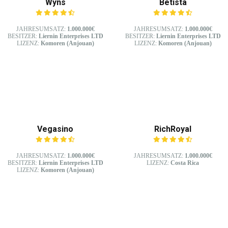
Wyns
Betista
JAHRESUMSATZ:
1.000.000€
JAHRESUMSATZ:
1.000.000€
BESITZER:
Liernin Enterprises LTD
BESITZER:
Liernin Enterprises LTD
LIZENZ:
Komoren (Anjouan)
LIZENZ:
Komoren (Anjouan)
Vegasino
RichRoyal
JAHRESUMSATZ:
1.000.000€
JAHRESUMSATZ:
1.000.000€
BESITZER:
Liernin Enterprises LTD
LIZENZ:
Costa Rica
LIZENZ:
Komoren (Anjouan)