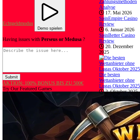
Zahlungsmethoden
Analyse
17. Mai 2026
SpinEmpire Casino
Echtgeldmodus
Review
Demo spielen
6. Januar 2026
SpinBetter Casino
Having issues with
Perseus or Medusa
?
Review
20. Dezember
2025
Die besten
Submit
Wettanbieter ohne
AKTION: 100% BONUS BIS ZU 500€
Lugas Oktober 2025
Try Our Featured Games
2. Oktober 2025
Top Wettanbieter