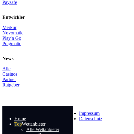
Paysafe
Entwickler
Merkur
Novomatic
Play'n Go
Pragmatic
News
Alle
Casinos
Partner
Ratgeber
© Copyright 2025
Impressum
Home
Datenschutz
Wettanbieter
Alle Wettanbieter