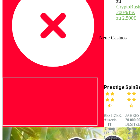
zu
CryptoRush
200% bis
zu 2.500€
Neue Casinos
Prestige
SpinB
BESITZER:
JAHRES
Aurevia
20.000.0
IT
BESITZE
Group
Sprut
LIZENZ:
Group
Curacao
B.V.