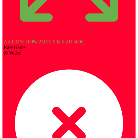
AKTION: 100% BONUS BIS ZU 500€
Rate Game
(
0
Votes)