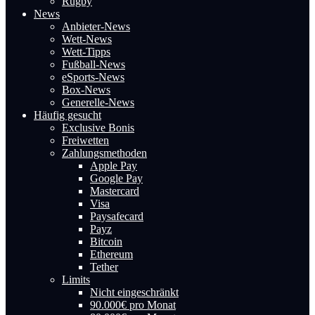
Rugby
News
Anbieter-News
Wett-News
Wett-Tipps
Fußball-News
eSports-News
Box-News
Generelle-News
Häufig gesucht
Exclusive Bonis
Freiwetten
Zahlungsmethoden
Apple Pay
Google Pay
Mastercard
Visa
Paysafecard
Payz
Bitcoin
Ethereum
Tether
Limits
Nicht eingeschränkt
90.000€ pro Monat