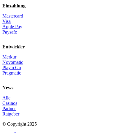
Einzahlung
Mastercard
Visa
Apple Pay
Paysafe
Entwickler
Merkur
Novomatic
Play'n Go
Pragmatic
News
Alle
Casinos
Partner
Ratgeber
© Copyright 2025