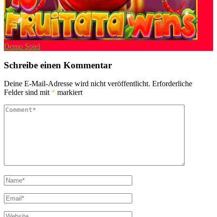
Demo Spiel
Schreibe einen Kommentar
Deine E-Mail-Adresse wird nicht veröffentlicht.
Erforderliche
Felder sind mit
*
markiert