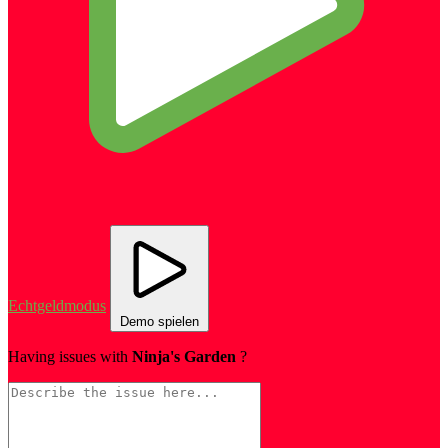
Echtgeldmodus
Demo spielen
Having issues with
Ninja's Garden
?