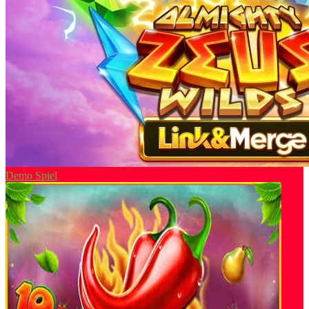
Demo Spiel