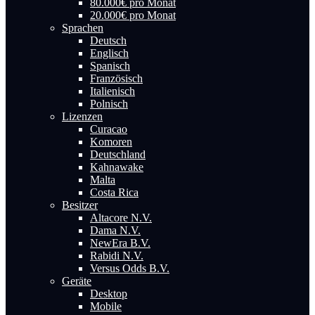
80.000€ pro Monat
20.000€ pro Monat
Sprachen
Deutsch
Englisch
Spanisch
Französisch
Italienisch
Polnisch
Lizenzen
Curacao
Komoren
Deutschland
Kahnawake
Malta
Costa Rica
Besitzer
Altacore N.V.
Dama N.V.
NewEra B.V.
Rabidi N.V.
Versus Odds B.V.
Geräte
Desktop
Mobile