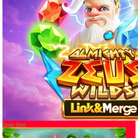
Demo Spiel