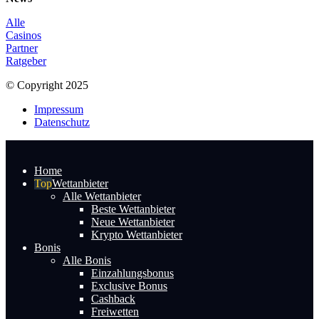
Alle
Casinos
Partner
Ratgeber
© Copyright 2025
Impressum
Datenschutz
Home
Wettanbieter
Alle Wettanbieter
Beste Wettanbieter
Neue Wettanbieter
Krypto Wettanbieter
Bonis
Alle Bonis
Einzahlungsbonus
Exclusive Bonus
Cashback
Freiwetten