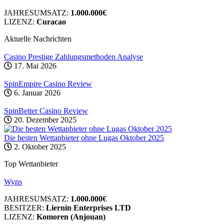
JAHRESUMSATZ:
1.000.000€
LIZENZ:
Curacao
Aktuelle Nachrichten
Casino Prestige Zahlungsmethoden Analyse
17. Mai 2026
SpinEmpire Casino Review
6. Januar 2026
SpinBetter Casino Review
20. Dezember 2025
Die besten Wettanbieter ohne Lugas Oktober 2025
2. Oktober 2025
Top Wettanbieter
Wyns
JAHRESUMSATZ:
1.000.000€
BESITZER:
Liernin Enterprises LTD
LIZENZ:
Komoren (Anjouan)