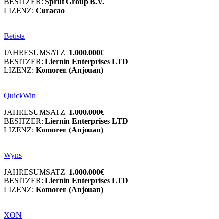
BESITZER:
Sprut Group B.V.
LIZENZ:
Curacao
Betista
JAHRESUMSATZ:
1.000.000€
BESITZER:
Liernin Enterprises LTD
LIZENZ:
Komoren (Anjouan)
QuickWin
JAHRESUMSATZ:
1.000.000€
BESITZER:
Liernin Enterprises LTD
LIZENZ:
Komoren (Anjouan)
Wyns
JAHRESUMSATZ:
1.000.000€
BESITZER:
Liernin Enterprises LTD
LIZENZ:
Komoren (Anjouan)
XON