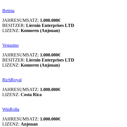
Betista
JAHRESUMSATZ:
1.000.000€
BESITZER:
Liernin Enterprises LTD
LIZENZ:
Komoren (Anjouan)
Vegasino
JAHRESUMSATZ:
1.000.000€
BESITZER:
Liernin Enterprises LTD
LIZENZ:
Komoren (Anjouan)
RichRoyal
JAHRESUMSATZ:
1.000.000€
LIZENZ:
Costa Rica
WinRolla
JAHRESUMSATZ:
1.000.000€
LIZENZ:
Anjouan