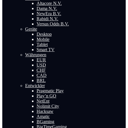
Altacore N.V.
Dama N.V.
NewEra B.V.
Rabidi N.V.
Versus Odds B.V.
Geräte
Desktop
Mobile
Tablet
Smart TV
Währungen
EUR
USD
CHF
CAD
BRL
Entwickler
Pragmatic Play
Play’n GO
NetEnt
Nolimit City
Hacksaw
Amatic
BGaming
BigTimeGaming