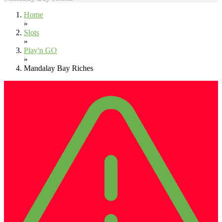
Home
»
Slots
»
Play'n GO
»
Mandalay Bay Riches