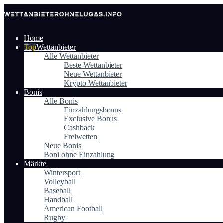
Home
Wettanbieter
Alle Wettanbieter
Beste Wettanbieter
Neue Wettanbieter
Krypto Wettanbieter
Bonis
Alle Bonis
Einzahlungsbonus
Exclusive Bonus
Cashback
Freiwetten
Neue Bonis
Boni ohne Einzahlung
Märkte
Wintersport
Volleyball
Baseball
Handball
American Football
Rugby