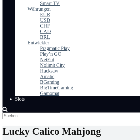
Smart TV
Währungen
EUR
USD
CHF
CAD
BRL
Entwickler
Pragmatic Play
Play’n GO
NetEnt
Nolimit City
Hacksaw
Amatic
BGaming
BigTimeGaming
Gamomat
Slots
Lucky Calico Mahjong