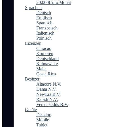
20.000€ pro Monat
Sprachen
Deutsch
Englisch
Spanisch
Französisch
Italienisch
Polnisch
Lizenzen
Curacao
Komoren
Deutschland
Kahnawake
Malta
Costa Rica
Besitzer
Altacore N.V.
Dama N.V.
NewEra B.V.
Rabidi N.V.
Versus Odds B.V.
Geräte
Desktop
Mobile
Tablet