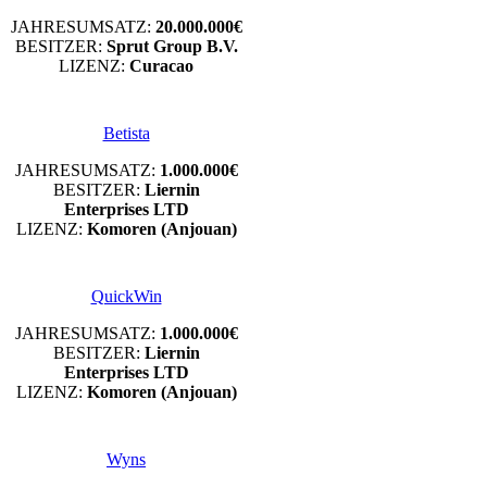
JAHRESUMSATZ:
20.000.000€
BESITZER:
Sprut Group B.V.
LIZENZ:
Curacao
Betista
JAHRESUMSATZ:
1.000.000€
BESITZER:
Liernin
Enterprises LTD
LIZENZ:
Komoren (Anjouan)
QuickWin
JAHRESUMSATZ:
1.000.000€
BESITZER:
Liernin
Enterprises LTD
LIZENZ:
Komoren (Anjouan)
Wyns