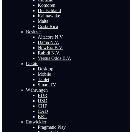
Komoren
Deutschland
Kahnawake
Malta
Costa Rica
Besitzer
Altacore N.V.
Dama N.V.
NewEra B.V.
Rabidi N.V.
Versus Odds B.V.
Geräte
Desktop
Mobile
Tablet
Smart TV
Währungen
EUR
USD
CHF
CAD
BRL
Entwickler
Pragmatic Play