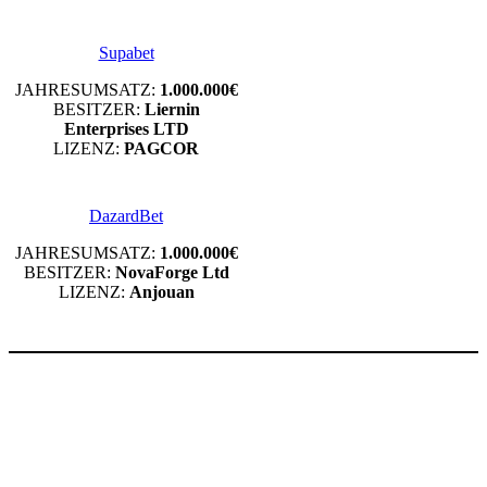
Supabet
JAHRESUMSATZ:
1.000.000€
BESITZER:
Liernin
Enterprises LTD
LIZENZ:
PAGCOR
DazardBet
JAHRESUMSATZ:
1.000.000€
BESITZER:
NovaForge Ltd
LIZENZ:
Anjouan