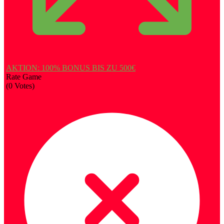
AKTION: 100% BONUS BIS ZU 500€
Rate Game
(
0
Votes)