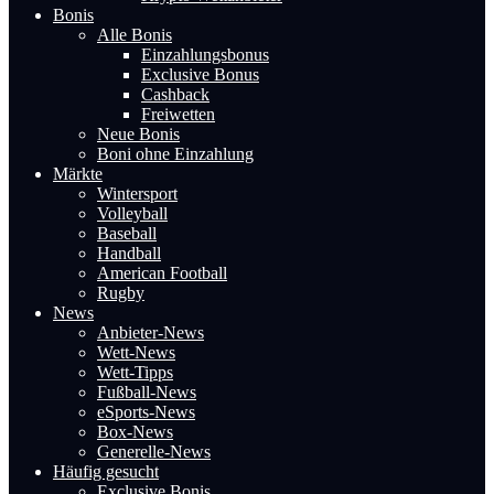
Bonis
Alle Bonis
Einzahlungsbonus
Exclusive Bonus
Cashback
Freiwetten
Neue Bonis
Boni ohne Einzahlung
Märkte
Wintersport
Volleyball
Baseball
Handball
American Football
Rugby
News
Anbieter-News
Wett-News
Wett-Tipps
Fußball-News
eSports-News
Box-News
Generelle-News
Häufig gesucht
Exclusive Bonis