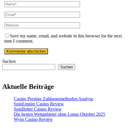
Save my name, email, and website in this browser for the next
time I comment.
Suchen
Suchen
Aktuelle Beiträge
Casino Prestige Zahlungsmethoden Analyse
SpinEmpire Casino Review
SpinBetter Casino Review
Die besten Wettanbieter ohne Lugas Oktober 2025
Wyns Casino Review