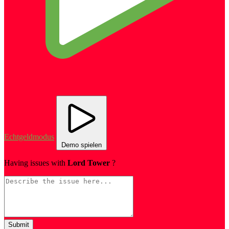
Echtgeldmodus
Demo spielen
Having issues with
Lord Tower
?
Submit