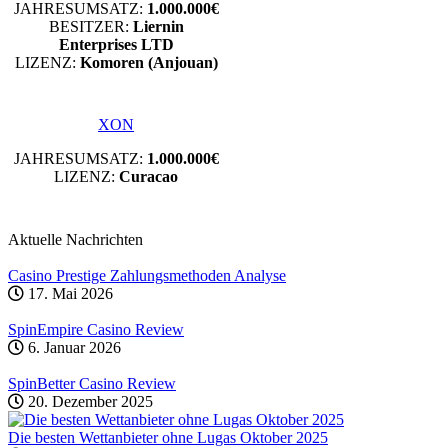
JAHRESUMSATZ:
1.000.000€
BESITZER:
Liernin
Enterprises LTD
LIZENZ:
Komoren (Anjouan)
XON
JAHRESUMSATZ:
1.000.000€
LIZENZ:
Curacao
Aktuelle Nachrichten
Casino Prestige Zahlungsmethoden Analyse
17. Mai 2026
SpinEmpire Casino Review
6. Januar 2026
SpinBetter Casino Review
20. Dezember 2025
Die besten Wettanbieter ohne Lugas Oktober 2025