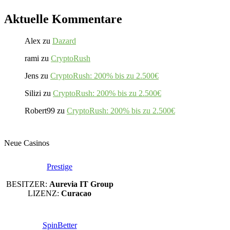
Aktuelle Kommentare
Alex
zu
Dazard
rami
zu
CryptoRush
Jens
zu
CryptoRush: 200% bis zu 2.500€
Silizi
zu
CryptoRush: 200% bis zu 2.500€
Robert99
zu
CryptoRush: 200% bis zu 2.500€
Neue Casinos
Prestige
BESITZER:
Aurevia IT Group
LIZENZ:
Curacao
SpinBetter