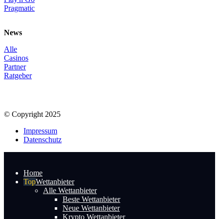
Pragmatic
News
Alle
Casinos
Partner
Ratgeber
© Copyright 2025
Impressum
Datenschutz
Home
Wettanbieter
Alle Wettanbieter
Beste Wettanbieter
Neue Wettanbieter
Krypto Wettanbieter