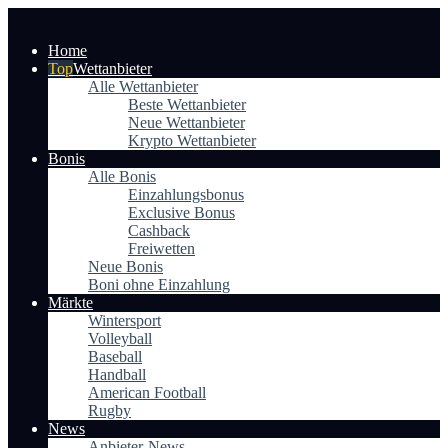
Home
Wettanbieter
Alle Wettanbieter
Beste Wettanbieter
Neue Wettanbieter
Krypto Wettanbieter
Bonis
Alle Bonis
Einzahlungsbonus
Exclusive Bonus
Cashback
Freiwetten
Neue Bonis
Boni ohne Einzahlung
Märkte
Wintersport
Volleyball
Baseball
Handball
American Football
Rugby
News
Anbieter-News