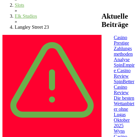
Slots
»
Aktuelle
Elk Studios
»
Beiträge
Langley Street 23
Casino
Prestige
Zahlungs
methoden
Analyse
SpinEmpir
e Casino
Review
SpinBetter
Casino
Review
Die besten
Wettanbiet
er ohne
Lugas
Oktober
2025
Wyns
Casino