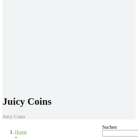
EUR
USD
CHF
CAD
BRL
Entwickler
Pragmatic Play
Play’n GO
NetEnt
Nolimit City
Hacksaw
Amatic
BGaming
BigTimeGaming
Gamomat
Slots
Juicy Coins
Juicy Coins
Suchen
Home
»