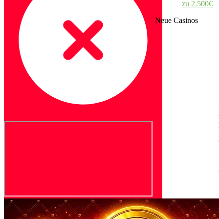
zu 2.500€
Neue Casinos