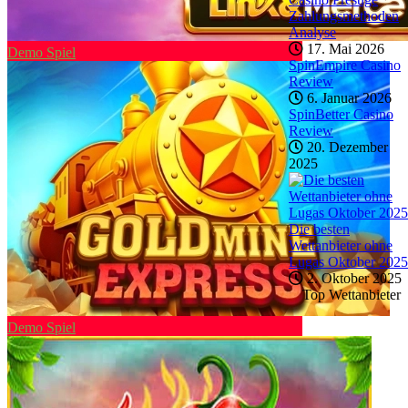
Zahlungsmethoden
Analyse
17. Mai 2026
Demo Spiel
SpinEmpire Casino
Review
6. Januar 2026
SpinBetter Casino
Review
20. Dezember
2025
Die besten
Wettanbieter ohne
Lugas Oktober 2025
2. Oktober 2025
Top Wettanbieter
Demo Spiel