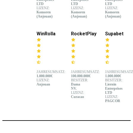
LTD
LTD
LTD
LIZENZ:
LIZENZ:
LIZENZ:
Komoren
Komoren
Komoren
(Anjouan)
(Anjouan)
(Anjouan)
WinRolla
RocketPlay
Supabet
JAHRESUMSATZ:
JAHRESUMSATZ:
JAHRESUMSATZ
1.000.000€
100.000.000€
1.000.000€
LIZENZ:
BESITZER:
BESITZER:
Anjouan
Dama
Liernin
NV.
Enterprises
LIZENZ:
LTD
Curacao
LIZENZ:
PAGCOR