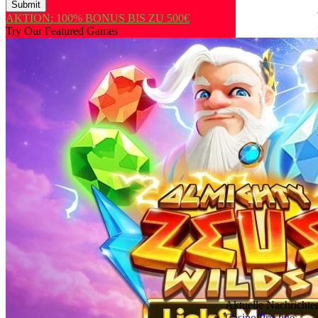
Submit
AKTION: 100% BONUS BIS ZU 500€
Try Our Featured Games
Aktuelle Nachrichte
Casino Prestige