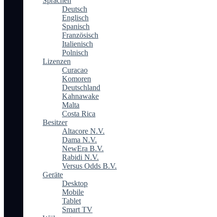
Sprachen
Deutsch
Englisch
Spanisch
Französisch
Italienisch
Polnisch
Lizenzen
Curacao
Komoren
Deutschland
Kahnawake
Malta
Costa Rica
Besitzer
Altacore N.V.
Dama N.V.
NewEra B.V.
Rabidi N.V.
Versus Odds B.V.
Geräte
Desktop
Mobile
Tablet
Smart TV