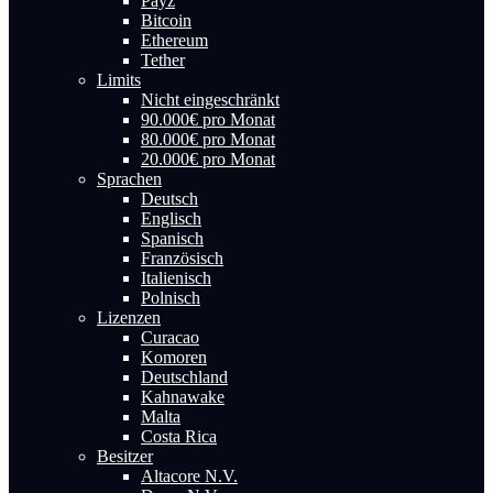
Payz
Bitcoin
Ethereum
Tether
Limits
Nicht eingeschränkt
90.000€ pro Monat
80.000€ pro Monat
20.000€ pro Monat
Sprachen
Deutsch
Englisch
Spanisch
Französisch
Italienisch
Polnisch
Lizenzen
Curacao
Komoren
Deutschland
Kahnawake
Malta
Costa Rica
Besitzer
Altacore N.V.