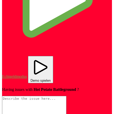
Echtgeldmodus
Demo spielen
Having issues with
Hot Potato Battleground
?