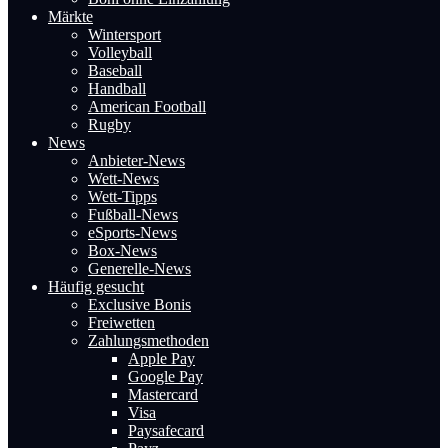
Märkte
Wintersport
Volleyball
Baseball
Handball
American Football
Rugby
News
Anbieter-News
Wett-News
Wett-Tipps
Fußball-News
eSports-News
Box-News
Generelle-News
Häufig gesucht
Exclusive Bonis
Freiwetten
Zahlungsmethoden
Apple Pay
Google Pay
Mastercard
Visa
Paysafecard