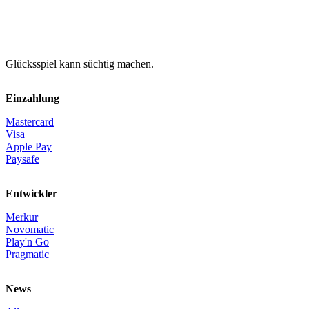
Glücksspiel kann süchtig machen.
Einzahlung
Mastercard
Visa
Apple Pay
Paysafe
Entwickler
Merkur
Novomatic
Play'n Go
Pragmatic
News