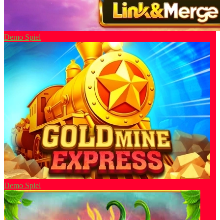
Demo Spiel
Demo Spiel