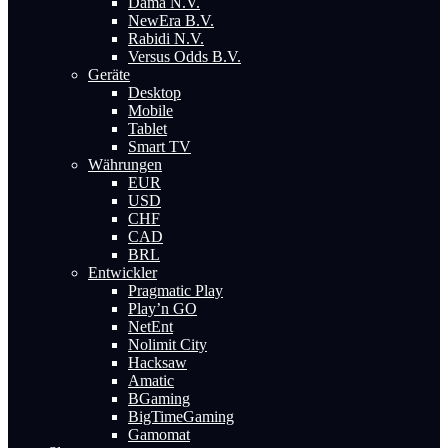
Dama N.V.
NewEra B.V.
Rabidi N.V.
Versus Odds B.V.
Geräte
Desktop
Mobile
Tablet
Smart TV
Währungen
EUR
USD
CHF
CAD
BRL
Entwickler
Pragmatic Play
Play’n GO
NetEnt
Nolimit City
Hacksaw
Amatic
BGaming
BigTimeGaming
Gamomat