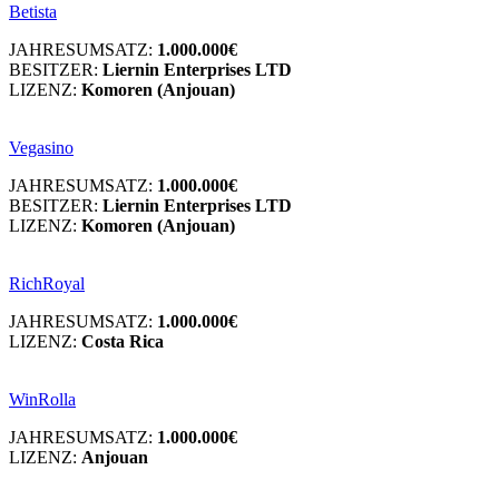
Betista
JAHRESUMSATZ:
1.000.000€
BESITZER:
Liernin Enterprises LTD
LIZENZ:
Komoren (Anjouan)
Vegasino
JAHRESUMSATZ:
1.000.000€
BESITZER:
Liernin Enterprises LTD
LIZENZ:
Komoren (Anjouan)
RichRoyal
JAHRESUMSATZ:
1.000.000€
LIZENZ:
Costa Rica
WinRolla
JAHRESUMSATZ:
1.000.000€
LIZENZ:
Anjouan