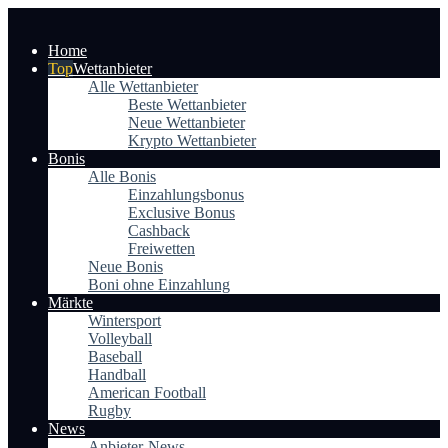
Home
Wettanbieter
Alle Wettanbieter
Beste Wettanbieter
Neue Wettanbieter
Krypto Wettanbieter
Bonis
Alle Bonis
Einzahlungsbonus
Exclusive Bonus
Cashback
Freiwetten
Neue Bonis
Boni ohne Einzahlung
Märkte
Wintersport
Volleyball
Baseball
Handball
American Football
Rugby
News
Anbieter-News