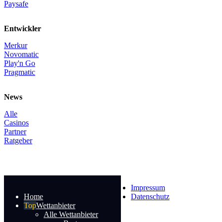
Paysafe
Entwickler
Merkur
Novomatic
Play'n Go
Pragmatic
News
Alle
Casinos
Partner
Ratgeber
© Copyright 2025
Impressum
Home
Datenschutz
Wettanbieter
Alle Wettanbieter