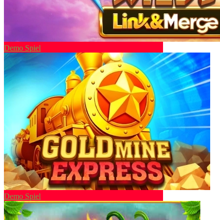
Demo Spiel
Demo Spiel