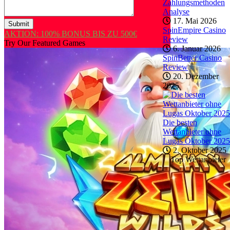
Zahlungsmethoden
Analyse
17. Mai 2026
Submit
SpinEmpire Casino
AKTION: 100% BONUS BIS ZU 500€
Review
Try Our Featured Games
6. Januar 2026
SpinBetter Casino
Review
20. Dezember
2025
Die besten
Wettanbieter ohne
Lugas Oktober 2025
2. Oktober 2025
Top Wettanbieter