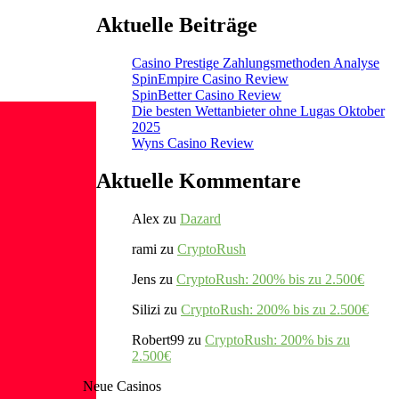
Aktuelle Beiträge
Casino Prestige Zahlungsmethoden Analyse
SpinEmpire Casino Review
SpinBetter Casino Review
Die besten Wettanbieter ohne Lugas Oktober
2025
Wyns Casino Review
Aktuelle Kommentare
Alex
zu
Dazard
rami
zu
CryptoRush
Jens
zu
CryptoRush: 200% bis zu 2.500€
Silizi
zu
CryptoRush: 200% bis zu 2.500€
Robert99
zu
CryptoRush: 200% bis zu
2.500€
Neue Casinos