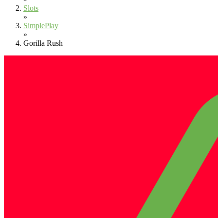
Slots
»
SimplePlay
»
Gorilla Rush