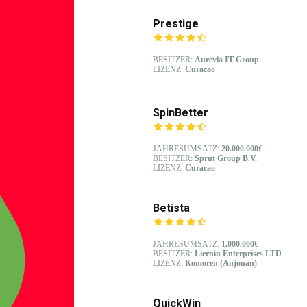
Prestige
BESITZER:
Aurevia IT Group
LIZENZ:
Curacao
SpinBetter
JAHRESUMSATZ:
20.000.000€
BESITZER:
Sprut Group B.V.
LIZENZ:
Curacao
Betista
JAHRESUMSATZ:
1.000.000€
BESITZER:
Liernin Enterprises LTD
LIZENZ:
Komoren (Anjouan)
QuickWin